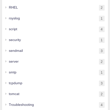
RHEL
2
rsyslog
1
script
4
security
1
sendmail
3
server
2
smtp
1
tcpdump
3
tomcat
2
Troubleshooting
4