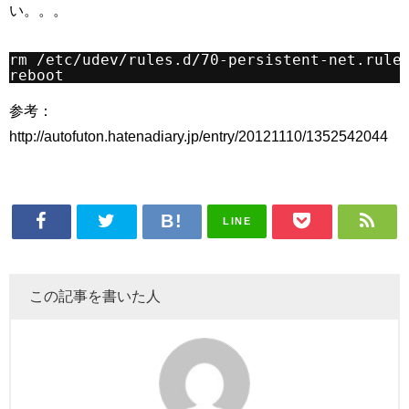
い。。。
rm /etc/udev/rules.d/70-persistent-net.rule
reboot
参考：
http://autofuton.hatenadiary.jp/entry/20121110/1352542044
LINE
この記事を書いた人