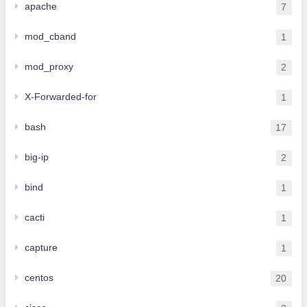
apache
7
mod_cband
1
mod_proxy
2
X-Forwarded-for
1
bash
17
big-ip
2
bind
1
cacti
1
capture
1
centos
20