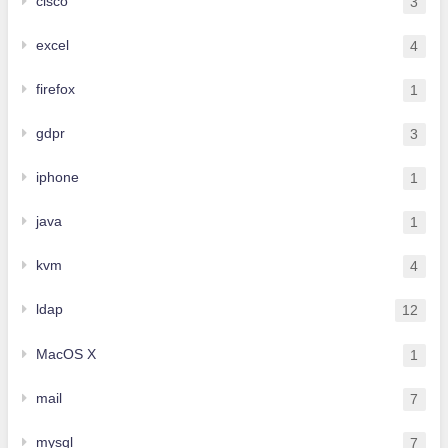
cisco
3
excel
4
firefox
1
gdpr
3
iphone
1
java
1
kvm
4
ldap
12
MacOS X
1
mail
7
mysql
7