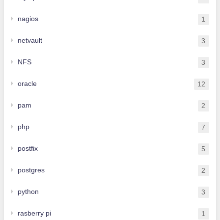
nagios
1
netvault
3
NFS
3
oracle
12
pam
2
php
7
postfix
5
postgres
2
python
3
rasberry pi
1