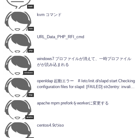
bash
kvm コマンド
kvm
URL_Data_PHP_RFI_cmd
php
windows7 プロファイルが消えて、一時プロファイル
がが読み込まれる
windows
openldap 起動エラー # /etc/init.d/slapd start Checking
configuration files for slapd: [FAILED] str2entry: invalid
value for attributeType objectClass #1 (syntax
ldap
1.3.6.1.4.1.1466.115.121.1.38)
apache mpm preforkをworkerに変更する
apache
centos4.9のiso