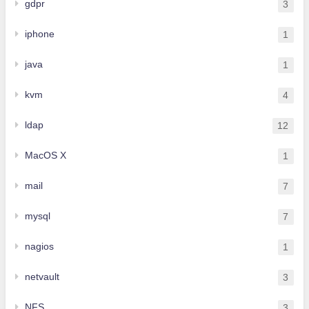
gdpr
3
iphone
1
java
1
kvm
4
ldap
12
MacOS X
1
mail
7
mysql
7
nagios
1
netvault
3
NFS
3