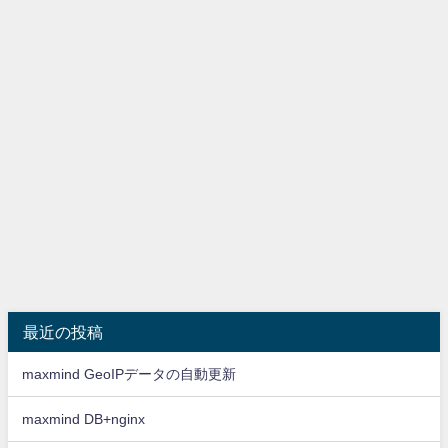
最近の投稿
maxmind GeoIPデータの自動更新
maxmind DB+nginx