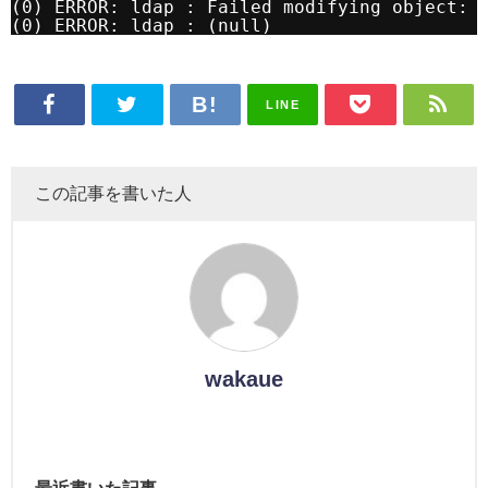
(0) ERROR: ldap : Failed modifying object: 
(0) ERROR: ldap : (null)
LINE
この記事を書いた人
wakaue