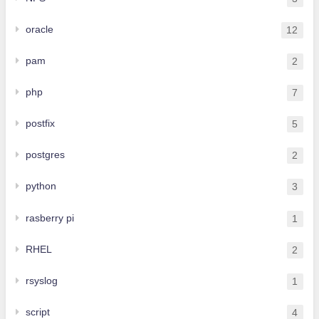
oracle
12
pam
2
php
7
postfix
5
postgres
2
python
3
rasberry pi
1
RHEL
2
rsyslog
1
script
4