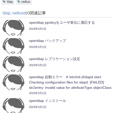
ldap
radius
ldap
,
radiusd
の関連記事
openldap ppolicyをユーザ単位に適応する
2015年3月1日
openldap バックアップ
2015年3月1日
openldap レプリケーション設定
2015年3月1日
openldap 起動エラー # /etc/init.d/slapd start
Checking configuration files for slapd: [FAILED]
str2entry: invalid value for attributeType objectClass
#1 (syntax 1.3.6.1.4.1.1466.115.121.1.38)
2015年3月1日
openldap インストール
2015年3月1日