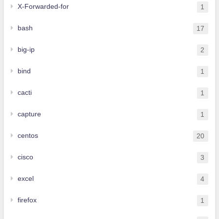
X-Forwarded-for
1
bash
17
big-ip
2
bind
1
cacti
1
capture
1
centos
20
cisco
3
excel
4
firefox
1