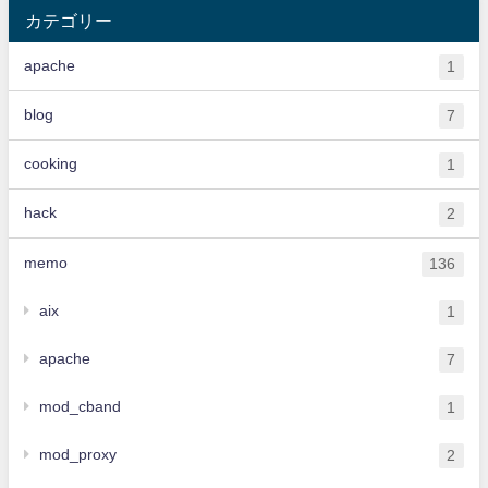
カテゴリー
apache
1
blog
7
cooking
1
hack
2
memo
136
aix
1
apache
7
mod_cband
1
mod_proxy
2