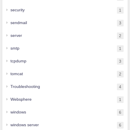
security
1
sendmail
3
server
2
smtp
1
tcpdump
3
tomcat
2
Troubleshooting
4
Websphere
1
windows
6
windows server
6