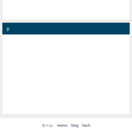
p
ホーム
memo
blog
hack