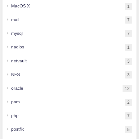
MacOS X
1
mail
7
mysql
7
nagios
1
netvault
3
NFS
3
oracle
12
pam
2
php
7
postfix
5