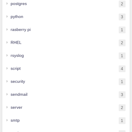
postgres
2
python
3
rasberry pi
1
RHEL
2
rsyslog
1
script
4
security
1
sendmail
3
server
2
smtp
1