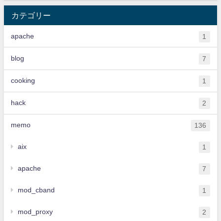
カテゴリー
apache
1
blog
7
cooking
1
hack
2
memo
136
aix
1
apache
7
mod_cband
1
mod_proxy
2