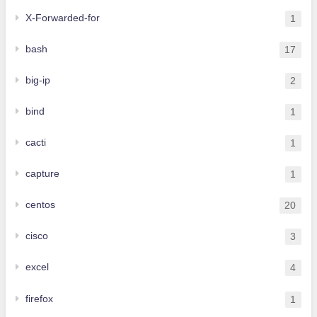
X-Forwarded-for
1
bash
17
big-ip
2
bind
1
cacti
1
capture
1
centos
20
cisco
3
excel
4
firefox
1