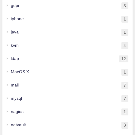
gdpr
3
iphone
1
java
1
kvm
4
ldap
12
MacOS X
1
mail
7
mysql
7
nagios
1
netvault
3