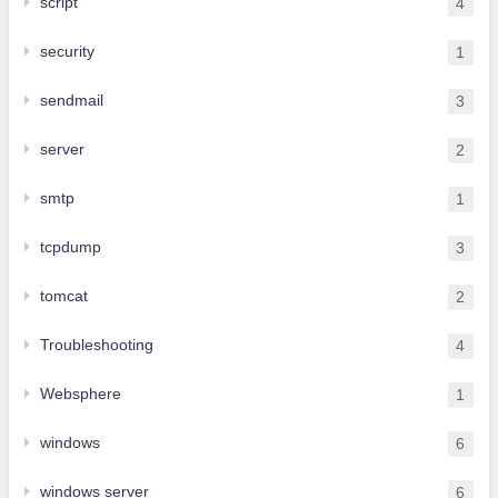
script
4
security
1
sendmail
3
server
2
smtp
1
tcpdump
3
tomcat
2
Troubleshooting
4
Websphere
1
windows
6
windows server
6