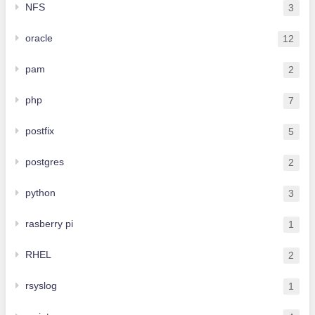
NFS
3
oracle
12
pam
2
php
7
postfix
5
postgres
2
python
3
rasberry pi
1
RHEL
2
rsyslog
1