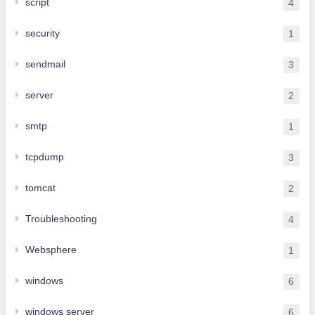
script
4
security
1
sendmail
3
server
2
smtp
1
tcpdump
3
tomcat
2
Troubleshooting
4
Websphere
1
windows
6
windows server
6