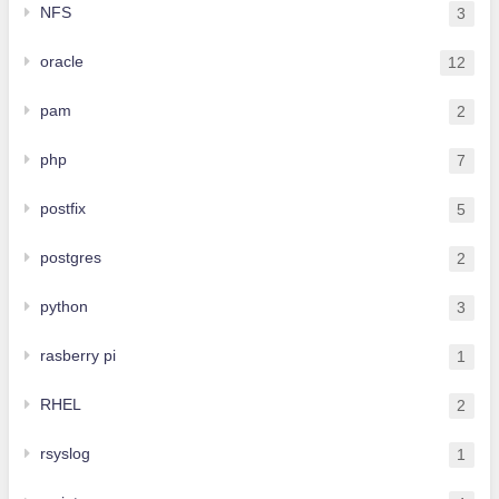
NFS
3
oracle
12
pam
2
php
7
postfix
5
postgres
2
python
3
rasberry pi
1
RHEL
2
rsyslog
1