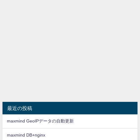
最近の投稿
maxmind GeoIPデータの自動更新
maxmind DB+nginx