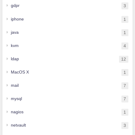
gdpr
3
iphone
1
java
1
kvm
4
ldap
12
MacOS X
1
mail
7
mysql
7
nagios
1
netvault
3