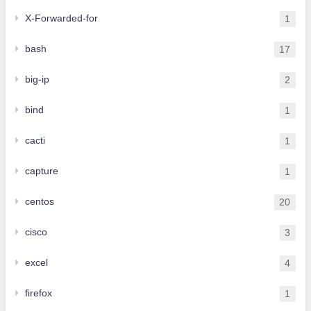
X-Forwarded-for
1
bash
17
big-ip
2
bind
1
cacti
1
capture
1
centos
20
cisco
3
excel
4
firefox
1