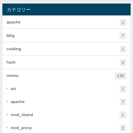
カテゴリー
apache
1
blog
7
cooking
1
hack
2
memo
136
aix
1
apache
7
mod_cband
1
mod_proxy
2