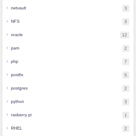
netvault
3
NFS
3
oracle
12
pam
2
php
7
postfix
5
postgres
2
python
3
rasberry pi
1
RHEL
2