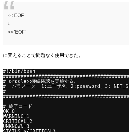
<< EOF
↓
<< 'EOF'
に変えることで問題なく使用できた。
#!/bin/bash
###########################################
# oracleの接続確認を実施する。
#  パラメータ  1:ユーザ名、2:password、3: NET_SER
#
###########################################
# 終了コード
OK=0
WARNING=1
CRITICAL=2
UNKNOWN=3
STATUS=${CRITICAL}