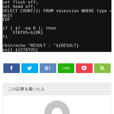
set flush off;
set head off;
SELECT COUNT(1) FROM v$session WHERE type =
quit
EOF`
if [ $? -eq 0 ]; then
STATUS=${OK}
fi
/bin/echo "RESULT : "${RESULT}
exit ${STATUS}
LINE
この記事を書いた人