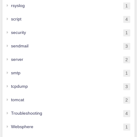
rsyslog
1
script
4
security
1
sendmail
3
server
2
smtp
1
tcpdump
3
tomcat
2
Troubleshooting
4
Websphere
1