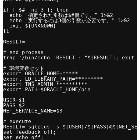
if [ $# -ne 3 ]; then
echo "指定された引数は$#個です。" 1>&2
echo "実行するには3個の引数が必要です。" 1>&2
exit ${UNKNOWN}
fi
RESULT=
# end process
trap '/bin/echo "RESULT : "${RESULT}; exit 
# 環境変数セット
export ORACLE_HOME=*****
export LD_LIBRARY_PATH=*********
export TNS_ADMIN=**********
export PATH=$ORACLE_HOME/bin
USER=$1
PASS=$2
NET_SERVICE_NAME=$3
# execute
RESULT=`sqlplus -s ${USER}/${PASS}@${NET_SE
set feedback off;
set echo off;