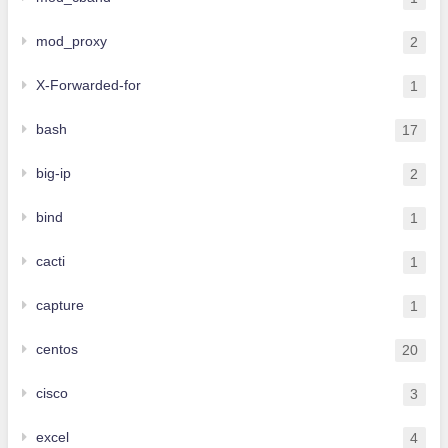
mod_proxy
2
X-Forwarded-for
1
bash
17
big-ip
2
bind
1
cacti
1
capture
1
centos
20
cisco
3
excel
4