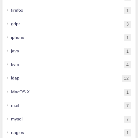
firefox
1
gdpr
3
iphone
1
java
1
kvm
4
ldap
12
MacOS X
1
mail
7
mysql
7
nagios
1