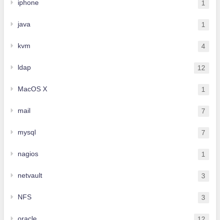
iphone
1
java
1
kvm
4
ldap
12
MacOS X
1
mail
7
mysql
7
nagios
1
netvault
3
NFS
3
oracle
12