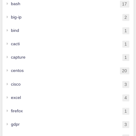
bash
17
big-ip
2
bind
1
cacti
1
capture
1
centos
20
cisco
3
excel
4
firefox
1
gdpr
3