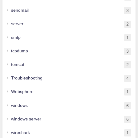
sendmail
3
server
2
smtp
1
tcpdump
3
tomcat
2
Troubleshooting
4
Websphere
1
windows
6
windows server
6
wireshark
1