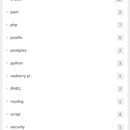
pam
2
php
7
postfix
5
postgres
2
python
3
rasberry pi
1
RHEL
2
rsyslog
1
script
4
security
1