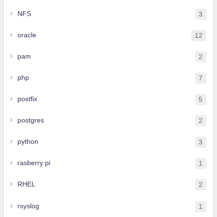
NFS
3
oracle
12
pam
2
php
7
postfix
5
postgres
2
python
3
rasberry pi
1
RHEL
2
rsyslog
1