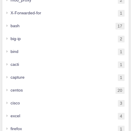
2
X-Forwarded-for
1
bash
17
big-ip
2
bind
1
cacti
1
capture
1
centos
20
cisco
3
excel
4
firefox
1