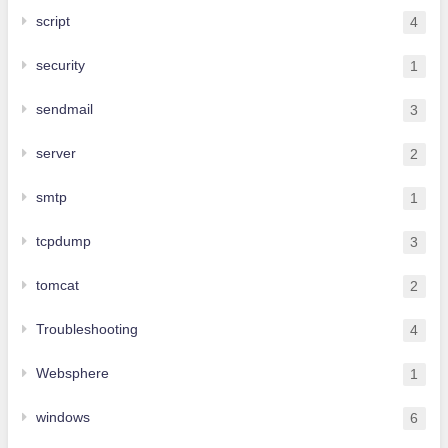
script
4
security
1
sendmail
3
server
2
smtp
1
tcpdump
3
tomcat
2
Troubleshooting
4
Websphere
1
windows
6