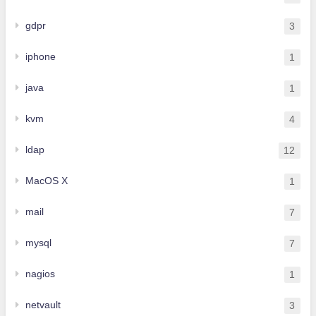
gdpr
3
iphone
1
java
1
kvm
4
ldap
12
MacOS X
1
mail
7
mysql
7
nagios
1
netvault
3