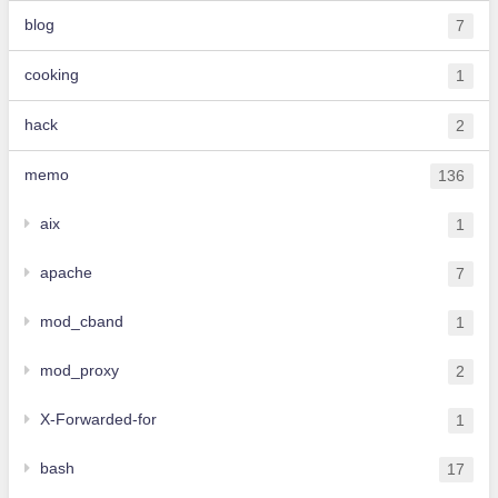
blog
7
cooking
1
hack
2
memo
136
aix
1
apache
7
mod_cband
1
mod_proxy
2
X-Forwarded-for
1
bash
17