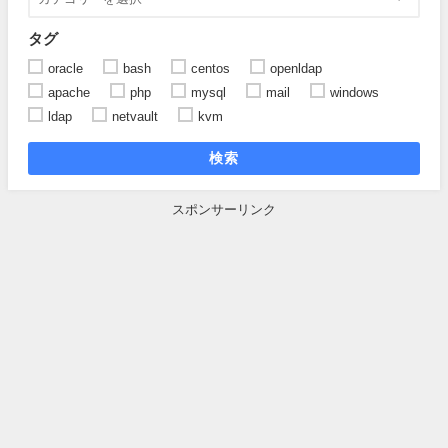
タグ
oracle
bash
centos
openldap
apache
php
mysql
mail
windows
ldap
netvault
kvm
検索
スポンサーリンク