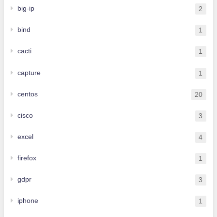
big-ip
2
bind
1
cacti
1
capture
1
centos
20
cisco
3
excel
4
firefox
1
gdpr
3
iphone
1