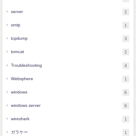
server
2
smtp
1
tcpdump
3
tomcat
2
Troubleshooting
4
Websphere
1
windows
6
windows server
6
wireshark
1
ガラケー
1