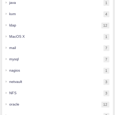
java
1
kvm
4
ldap
12
MacOS X
1
mail
7
mysql
7
nagios
1
netvault
3
NFS
3
oracle
12