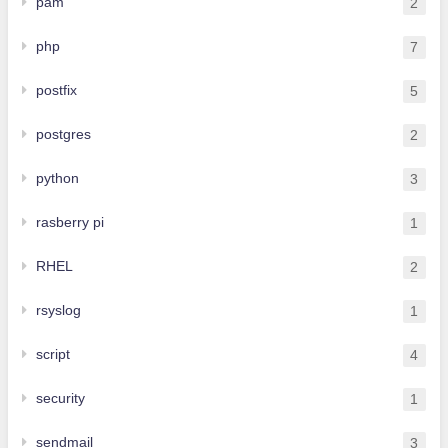
pam
2
php
7
postfix
5
postgres
2
python
3
rasberry pi
1
RHEL
2
rsyslog
1
script
4
security
1
sendmail
3