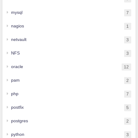
mysql
7
nagios
1
netvault
3
NFS
3
oracle
12
pam
2
php
7
postfix
5
postgres
2
python
3