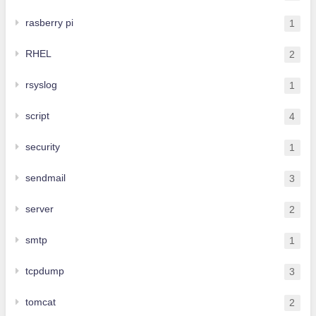
rasberry pi
1
RHEL
2
rsyslog
1
script
4
security
1
sendmail
3
server
2
smtp
1
tcpdump
3
tomcat
2