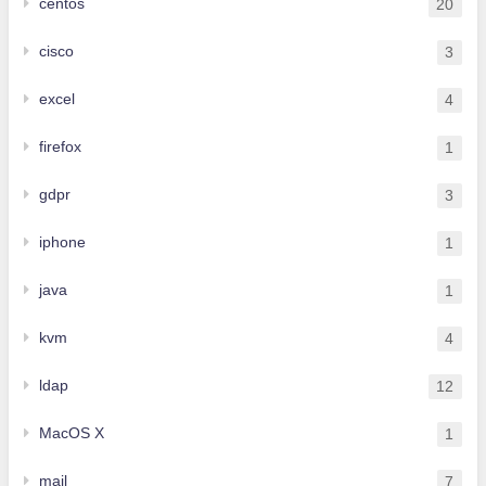
centos
20
cisco
3
excel
4
firefox
1
gdpr
3
iphone
1
java
1
kvm
4
ldap
12
MacOS X
1
mail
7