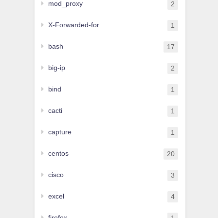
mod_proxy
2
X-Forwarded-for
1
bash
17
big-ip
2
bind
1
cacti
1
capture
1
centos
20
cisco
3
excel
4
firefox