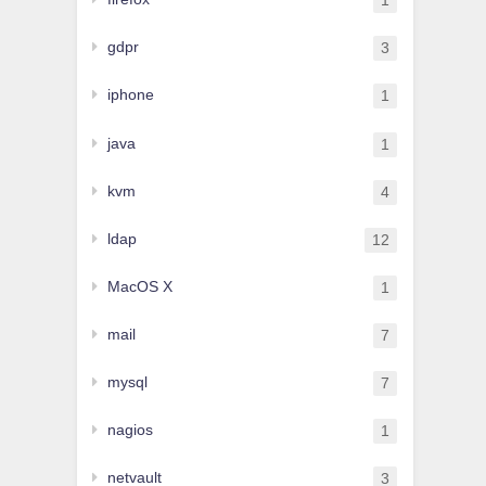
1
gdpr
3
iphone
1
java
1
kvm
4
ldap
12
MacOS X
1
mail
7
mysql
7
nagios
1
netvault
3