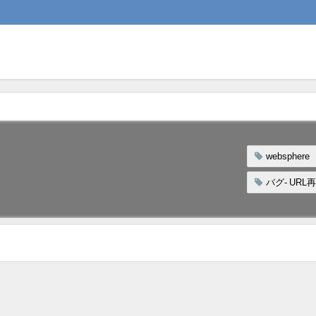
websphere
バグ- U