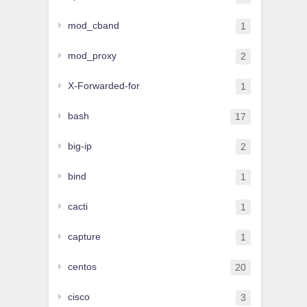
mod_cband
1
mod_proxy
2
X-Forwarded-for
1
bash
17
big-ip
2
bind
1
cacti
1
capture
1
centos
20
cisco
3