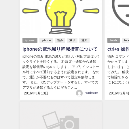
iphone
iphone
悩み
減り
通知
bash
ba
iphoneの電池減り軽減措置について
ctrl+s
iphoneの悩み 電池の減りが激しい 対応方法 1) バ
悩み コマンド
ックライトを暗くする。 2) 設定->通知から通知
かかってしま
設定を最低限のものにします。 アプリインストー
しまいます（
ル時にすべて通知するように設定されます。 なの
てみた。 解決方
で、通知が不要なものはすべて設定を解除しま
で解除できる、。
す。 また、IOSアップデートをすると、すべての
に下記のように追記
アプリが通知するように戻ること...
wakaue
2016年3月13日
2016年2月4