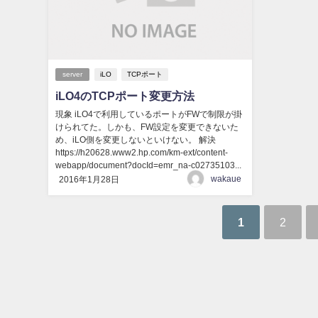
server
iLO
TCPポート
iLO4のTCPポート変更方法
現象 iLO4で利用しているポートがFWで制限が掛
けられてた。しかも、FW設定を変更できないた
め、iLO側を変更しないといけない。 解決
https://h20628.www2.hp.com/km-ext/content-
webapp/document?docId=emr_na-c02735103...
wakaue
2016年1月28日
1
2