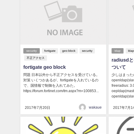
security
fortigate
geo block
security
ldap
lda
不正アクセス
radiusd
fortigate geo block
ついて
問題 日本以外から不正アクセスを受けている。
少しはまったので
対策 いくつかあるが、fortigateを入れているの
openldap(slav
で、国情報で制御を入れてみた。
freeradius:
https://forum.fortinet.com/tm.aspx?m=100853...
oepldap(m
openldap(slav
wakaue
2017年7月20日
2017年7月1