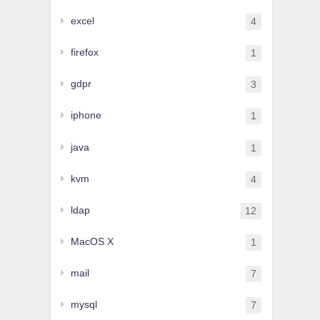
excel
4
firefox
1
gdpr
3
iphone
1
java
1
kvm
4
ldap
12
MacOS X
1
mail
7
mysql
7