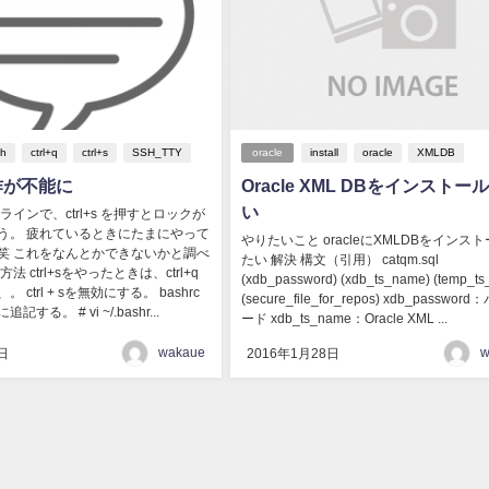
sh
ctrl+q
ctrl+s
SSH_TTY
oracle
install
oracle
XMLDB
 操作が不能に
Oracle XML DBをインストー
い
ラインで、ctrl+s を押すとロックが
う。 疲れているときにたまにやって
やりたいこと oracleにXMLDBをインス
笑 これをなんとかできないかと調べ
たい 解決 構文（引用） catqm.sql
法 ctrl+sをやったときは、ctrl+q
(xdb_password) (xdb_ts_name) (temp_t
 ctrl + sを無効にする。 bashrc
(secure_file_for_repos) xdb_passwor
する。 # vi ~/.bashr...
ード xdb_ts_name：Oracle XML ...
wakaue
w
日
2016年1月28日