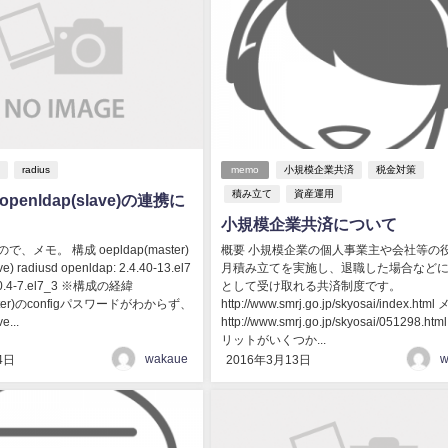
p
radius
memo
小規模企業共済
税金対策
積み立て
資産運用
とopenldap(slave)の連携に
小規模企業共済について
、メモ。 構成 oepldap(master)
概要 小規模企業の個人事業主や会社等の
e) radiusd openldap: 2.4.40-13.el7
月積み立てを実施し、退職した場合など
 3.0.4-7.el7_3 ※構成の経緯
として受け取れる共済制度です。
aster)のconfigパスワードがわからず、
http://www.smrj.go.jp/skyosai/index.ht
e...
http://www.smrj.go.jp/skyosai/051298.ht
リットがいくつか...
wakaue
w
4日
2016年3月13日