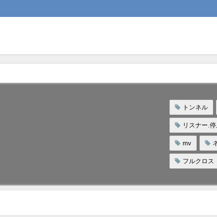
トンネル
リスナー.停
mv
フルクロス