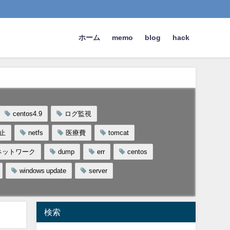
ホーム
memo
blog
hack
centos4.9
ログ監視
止
netfs
医療費
tomcat
ネットワーク
dump
err
centos
windows update
server
検索