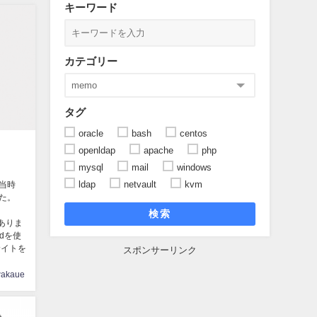
キーワード
カテゴリー
タグ
oracle
bash
centos
openldap
apache
php
mysql
mail
windows
ldap
netvault
kvm
当時
た。
検索
がありま
dを使
サイトを
スポンサーリンク
akaue