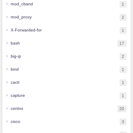
mod_cband
1
mod_proxy
2
X-Forwarded-for
1
bash
17
big-ip
2
bind
1
cacti
1
capture
1
centos
20
cisco
3