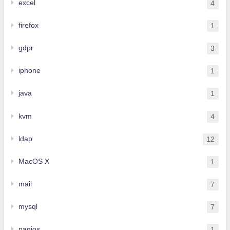
excel
4
firefox
1
gdpr
3
iphone
1
java
1
kvm
4
ldap
12
MacOS X
1
mail
7
mysql
7
nagios
1