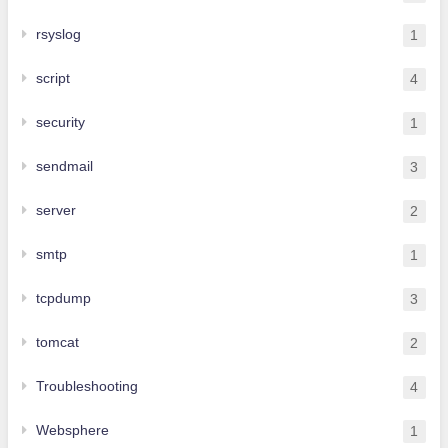
rsyslog
1
script
4
security
1
sendmail
3
server
2
smtp
1
tcpdump
3
tomcat
2
Troubleshooting
4
Websphere
1