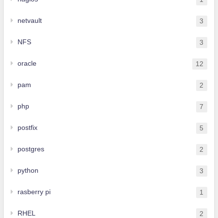
netvault
3
NFS
3
oracle
12
pam
2
php
7
postfix
5
postgres
2
python
3
rasberry pi
1
RHEL
2