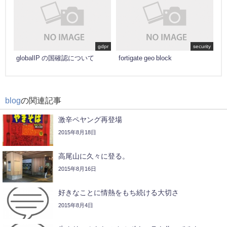
gdpr
security
globalIP の国確認について
fortigate geo block
blog
の関連記事
激辛ペヤング再登場
2015年8月18日
高尾山に久々に登る。
2015年8月16日
好きなことに情熱をもち続ける大切さ
2015年8月4日