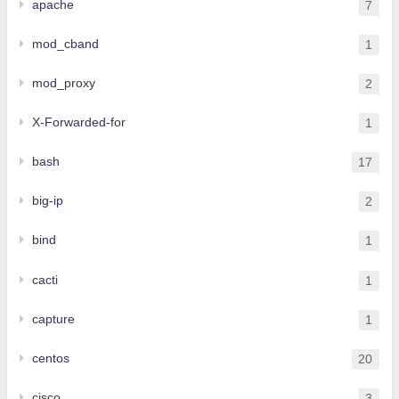
apache
7
mod_cband
1
mod_proxy
2
X-Forwarded-for
1
bash
17
big-ip
2
bind
1
cacti
1
capture
1
centos
20
cisco
3