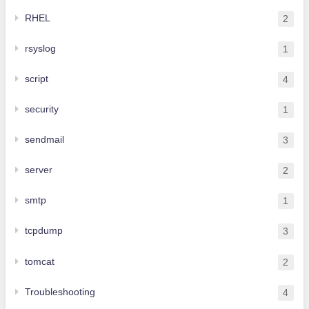
RHEL
2
rsyslog
1
script
4
security
1
sendmail
3
server
2
smtp
1
tcpdump
3
tomcat
2
Troubleshooting
4