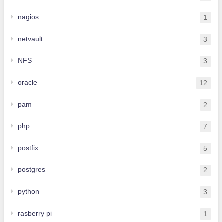
nagios
1
netvault
3
NFS
3
oracle
12
pam
2
php
7
postfix
5
postgres
2
python
3
rasberry pi
1