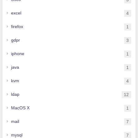
excel
4
firefox
1
gdpr
3
iphone
1
java
1
kvm
4
ldap
12
MacOS X
1
mail
7
mysql
7