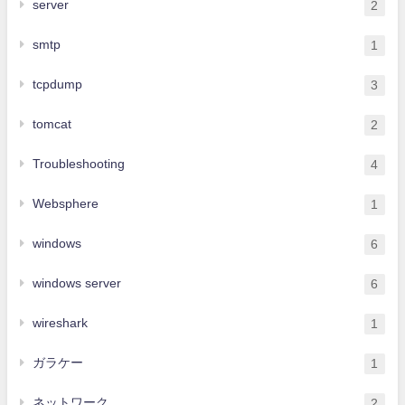
server
2
smtp
1
tcpdump
3
tomcat
2
Troubleshooting
4
Websphere
1
windows
6
windows server
6
wireshark
1
ガラケー
1
ネットワーク
2