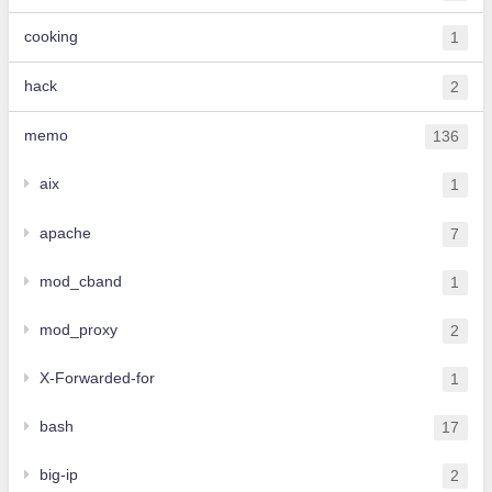
cooking
1
hack
2
memo
136
aix
1
apache
7
mod_cband
1
mod_proxy
2
X-Forwarded-for
1
bash
17
big-ip
2