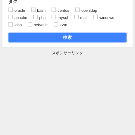
タグ
oracle
bash
centos
openldap
apache
php
mysql
mail
windows
ldap
netvault
kvm
検索
スポンサーリンク