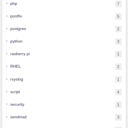
php
7
postfix
5
postgres
2
python
3
rasberry pi
1
RHEL
2
rsyslog
1
script
4
security
1
sendmail
3