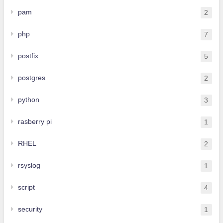
pam
2
php
7
postfix
5
postgres
2
python
3
rasberry pi
1
RHEL
2
rsyslog
1
script
4
security
1