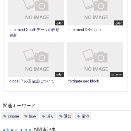
gdpr
gdpr
maxmind GeoIPデータの自動
maxmind DB+nginx
更新
gdpr
security
globalIP の国確認について
fortigate geo block
関連キーワード
iphone
悩み
減り
通知
電池
iphone
,
memo
の関連記事