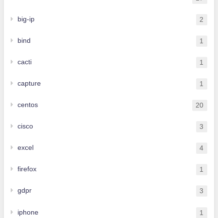
big-ip
2
bind
1
cacti
1
capture
1
centos
20
cisco
3
excel
4
firefox
1
gdpr
3
iphone
1