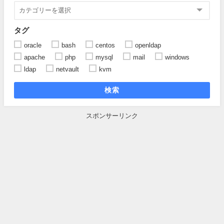
タグ
oracle
bash
centos
openldap
apache
php
mysql
mail
windows
ldap
netvault
kvm
検索
スポンサーリンク