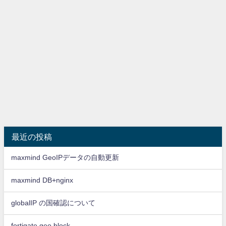
最近の投稿
maxmind GeoIPデータの自動更新
maxmind DB+nginx
globalIP の国確認について
fortigate geo block