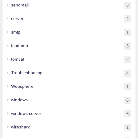
sendmail
3
server
2
smtp
1
tcpdump
3
tomcat
2
Troubleshooting
4
Websphere
1
windows
6
windows server
6
wireshark
1