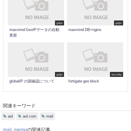
gdpr
gdpr
maxmind GeoIPデータの自動
maxmind DB+nginx
更新
gdpr
security
globalIP の国確認について
fortigate geo block
関連キーワード
aol
aol.com
mail
mail
,
memo
の関連記事