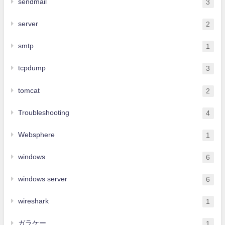
sendmail
3
server
2
smtp
1
tcpdump
3
tomcat
2
Troubleshooting
4
Websphere
1
windows
6
windows server
6
wireshark
1
ガラケー
1