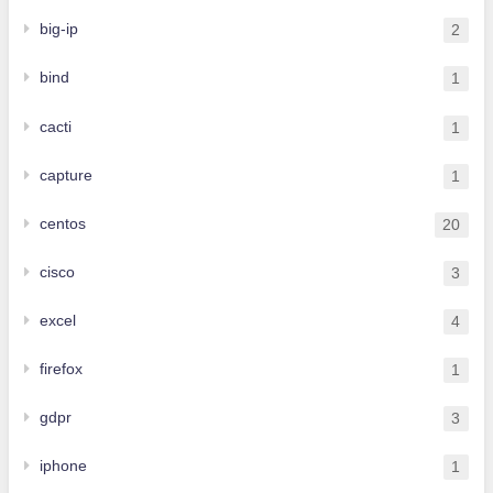
big-ip
2
bind
1
cacti
1
capture
1
centos
20
cisco
3
excel
4
firefox
1
gdpr
3
iphone
1