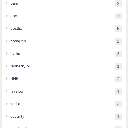
pam
2
php
7
postfix
5
postgres
2
python
3
rasberry pi
1
RHEL
2
rsyslog
1
script
4
security
1