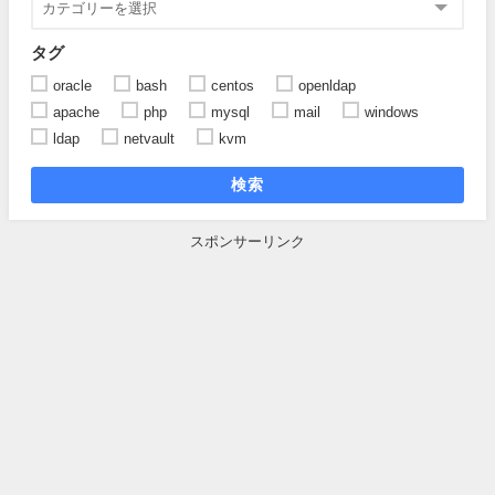
タグ
oracle
bash
centos
openldap
apache
php
mysql
mail
windows
ldap
netvault
kvm
検索
スポンサーリンク