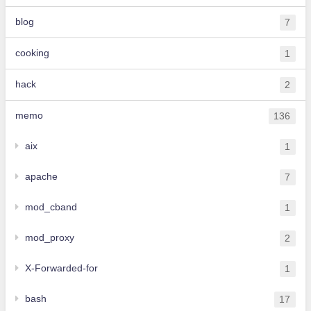
blog
7
cooking
1
hack
2
memo
136
aix
1
apache
7
mod_cband
1
mod_proxy
2
X-Forwarded-for
1
bash
17