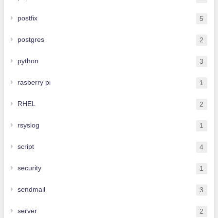
postfix
5
postgres
2
python
3
rasberry pi
1
RHEL
2
rsyslog
1
script
4
security
1
sendmail
3
server
2