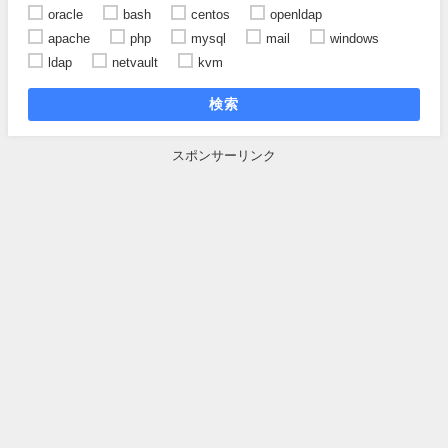
oracle
bash
centos
openldap
apache
php
mysql
mail
windows
ldap
netvault
kvm
検索
スポンサーリンク