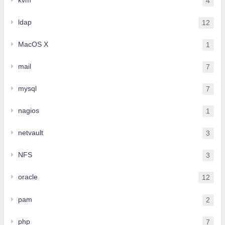
kvm
4
ldap
12
MacOS X
1
mail
7
mysql
7
nagios
1
netvault
3
NFS
3
oracle
12
pam
2
php
7