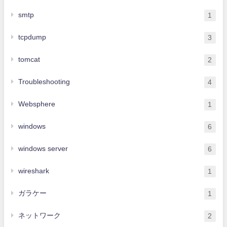
smtp
1
tcpdump
3
tomcat
2
Troubleshooting
4
Websphere
1
windows
6
windows server
6
wireshark
1
ガラケー
1
ネットワーク
2