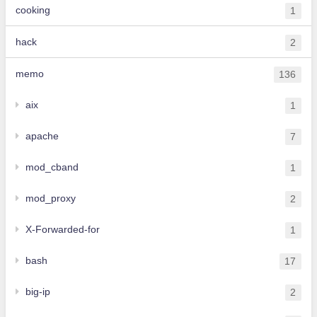
cooking
1
hack
2
memo
136
aix
1
apache
7
mod_cband
1
mod_proxy
2
X-Forwarded-for
1
bash
17
big-ip
2