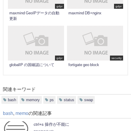
gdpr
gdpr
maxmind GeoIPデータの自動
maxmind DB+nginx
更新
gdpr
security
globalIP の国確認について
fortigate geo block
関連キーワード
bash
memory
ps
status
swap
bash
,
memo
の関連記事
ctrl+s 操作が不能に