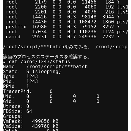
root      2179  0.0  0.0  21456   184 ?   
root      2200  0.0  0.0   4060   192 tty1
root      2201  0.0  0.0   4076   216 ttyS
root     14426  0.0  0.3  98148  3944 ?   
root     14430  0.0  0.1 108472  1860 pts/
postfix  16980  0.0  0.3  79152  3252 ?   
root     17034  0.0  0.1 110236  1124 pts/
named    29231  0.0  0.7 249336  7232 ?   
/root/script/***batchをみてみる。 /root/scr
該当のプロセスのステータスを確認する。
# cat /proc/1243/status
Name:   /root/script/***batch
State:  S (sleeping)
Tgid:   1243
Pid:    1243
PPid:   1
TracerPid:      0
Uid:    0       0       0       0
Gid:    0       0       0       0
Utrace: 0
FDSize: 64
Groups:
VmPeak:   499856 kB
VmSize:   439760 kB