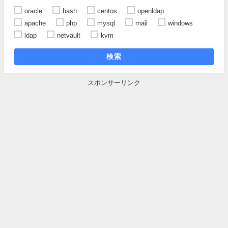
oracle
bash
centos
openldap
apache
php
mysql
mail
windows
ldap
netvault
kvm
検索
スポンサーリンク