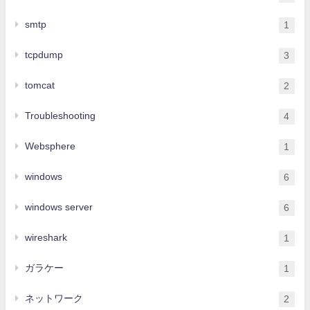
smtp
1
tcpdump
3
tomcat
2
Troubleshooting
4
Websphere
1
windows
6
windows server
6
wireshark
1
ガラケー
1
ネットワーク
2