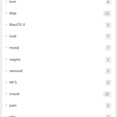
kvm
4
ldap
12
MacOS X
1
mail
7
mysql
7
nagios
1
netvault
3
NFS
3
oracle
12
pam
2
php
7