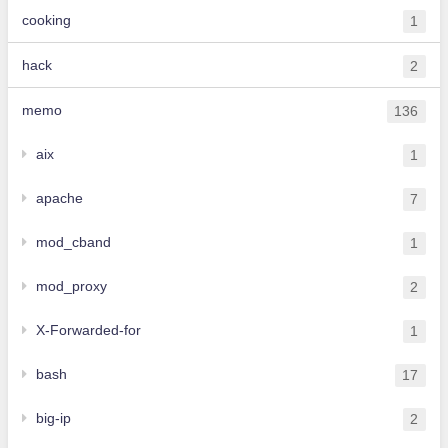
cooking
1
hack
2
memo
136
aix
1
apache
7
mod_cband
1
mod_proxy
2
X-Forwarded-for
1
bash
17
big-ip
2