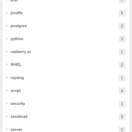
postfix
5
postgres
2
python
3
rasberry pi
1
RHEL
2
rsyslog
1
script
4
security
1
sendmail
3
server
2