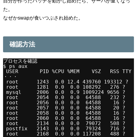
自分が作ったバッチを動かし始めたら、サーバが重くなっ
た。
なぜかswapが食いつぶされ始めた。
確認方法
プロセスを確認
$ ps aux
USER       PID %CPU %MEM    VSZ   RSS TTY 
・・・
root      1243  0.0 12.4 439760 193312 ?  
root      1281  0.0  0.0 108292   276 ?   
mysql     2006  0.0  0.9 1009224 9656 ?   
root      2054  0.0  0.0  64588   232 ?   
root      2056  0.0  0.0  64588    16 ?   
root      2057  0.0  0.0  64588    20 ?   
root      2058  0.0  0.0  64588    16 ?   
root      2060  0.0  0.0  64588    16 ?   
root      2134  0.0  0.0  79072   508 ?   
postfix   2143  0.0  0.0  79324   716 ?   
root      2168  0.0  0.0 117208   488 ?   