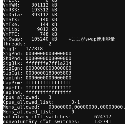
VmLck:         0 kB
VmHWM:    301112 kB
VmRSS:    193312 kB
VmData:   393112 kB
VmStk:       140 kB
VmExe:       144 kB
VmLib:      9012 kB
VmPTE:       748 kB
VmSwap:   105240 kB    ←ここがswap使用容量
Threads:        2
SigQ:   1/7818
SigPnd: 0000000000000000
ShdPnd: 0000000000000000
SigBlk: fffffffe7ff1a234
SigIgn: 0000000000000000
SigCgt: 0000000180005803
CapInh: 0000000000000000
CapPrm: ffffffffffffffff
CapEff: ffffffffffffffff
CapBnd: ffffffffffffffff
Cpus_allowed:   3
Cpus_allowed_list:      0-1
Mems_allowed:   00000000,00000000,00000000,
Mems_allowed_list:      0
voluntary_ctxt_switches:        624317
nonvoluntary_ctxt_switches:     132741