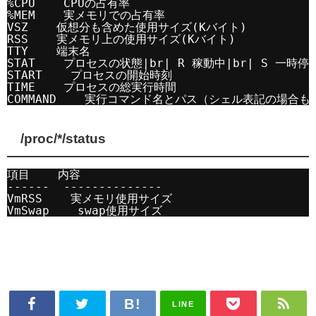
%CPU    CPUの占有率
%MEM    実メモリでの占有率
VSZ    仮想分も含めた使用サイズ(Kバイト)
RSS    実メモリ上の使用サイズ(Kバイト)
TTY    端末名
STAT    プロセスの状態|br| R 稼動中|br| S 一
START    プロセスの開始時刻
TIME    プロセスの総実行時間
COMMAND    実行コマンド名とパス（シェル表記の場合も
/proc/*/status
項目    内容
------  --------------
VmRSS    実メモリ使用サイズ
VmSwap    swap使用サイズ
LINE