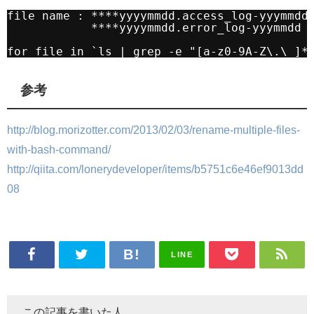
file name : ****yyyymmdd.access_log-yyymmdd
****yyyymmdd.error_log-yyymmdd
for file in `ls | grep -e "[a-z0-9A-Z\.\_]*
参考
http://blog.morizotter.com/2013/02/03/rename-multiple-files-
with-bash-command/
http://qiita.com/lonerydeveloper/items/b5751c6e46ef9013dd
08
LINE
この記事を書いた人