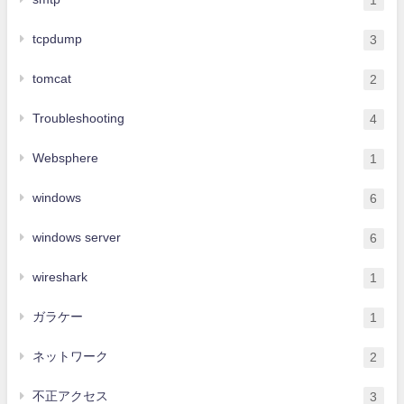
tcpdump
3
tomcat
2
Troubleshooting
4
Websphere
1
windows
6
windows server
6
wireshark
1
ガラケー
1
ネットワーク
2
不正アクセス
3