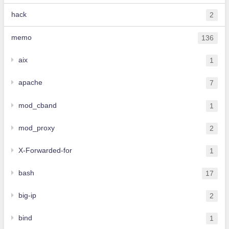
hack
2
memo
136
aix
1
apache
7
mod_cband
1
mod_proxy
2
X-Forwarded-for
1
bash
17
big-ip
2
bind
1