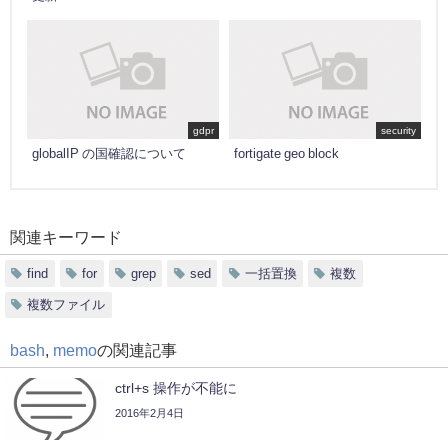
gdpr
security
globalIP の国確認について
fortigate geo block
関連キーワード
find
for
grep
sed
一括置換
複数
複数ファイル
bash
,
memo
の関連記事
ctrl+s 操作が不能に
2016年2月4日