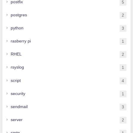
postfix
5
postgres
2
python
3
rasberry pi
1
RHEL
2
rsyslog
1
script
4
security
1
sendmail
3
server
2
smtp
1