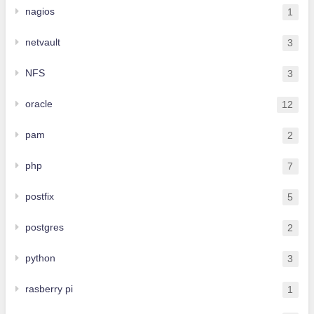
nagios
1
netvault
3
NFS
3
oracle
12
pam
2
php
7
postfix
5
postgres
2
python
3
rasberry pi
1