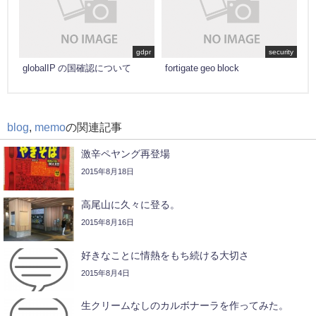
gdpr
security
globalIP の国確認について
fortigate geo block
blog
,
memo
の関連記事
激辛ペヤング再登場
2015年8月18日
高尾山に久々に登る。
2015年8月16日
好きなことに情熱をもち続ける大切さ
2015年8月4日
生クリームなしのカルボナーラを作ってみた。