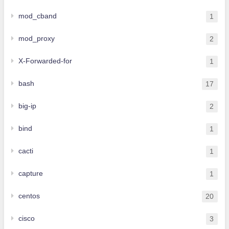
mod_cband
1
mod_proxy
2
X-Forwarded-for
1
bash
17
big-ip
2
bind
1
cacti
1
capture
1
centos
20
cisco
3