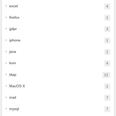
excel
4
firefox
1
gdpr
3
iphone
1
java
1
kvm
4
ldap
12
MacOS X
1
mail
7
mysql
7