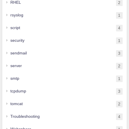
RHEL
2
rsyslog
1
script
4
security
1
sendmail
3
server
2
smtp
1
tcpdump
3
tomcat
2
Troubleshooting
4