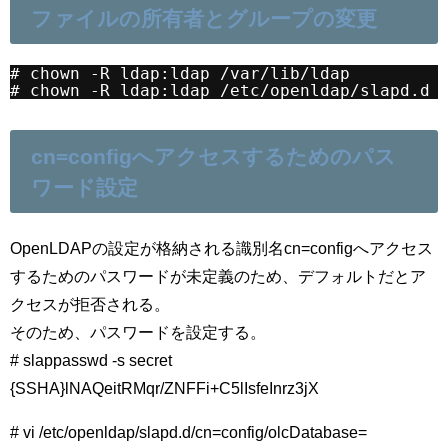
ファイルの所有者とグループの変更
# chown -R ldap:ldap /var/lib/ldap
# chown -R ldap:ldap /etc/openldap/slapd.d
cn=configへアクセスするためのパス
ワード設定
OpenLDAPの設定が格納される識別名cn=configへアクセス
するためのパスワードが未定義のため、デフォルトだとア
クセスが拒否される。
そのため、パスワードを設定する。
# slappasswd -s secret
{SSHA}lNAQeitRMqr/ZNFFi+C5lIsfeInrz3jX
# vi /etc/openldap/slapd.d/cn=config/olcDatabase=