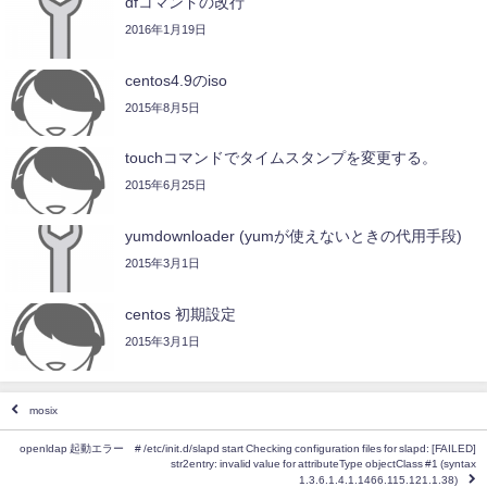
dfコマンドの改行
2016年1月19日
centos4.9のiso
2015年8月5日
touchコマンドでタイムスタンプを変更する。
2015年6月25日
yumdownloader (yumが使えないときの代用手段)
2015年3月1日
centos 初期設定
2015年3月1日
mosix
openldap 起動エラー # /etc/init.d/slapd start Checking configuration files for slapd: [FAILED]
str2entry: invalid value for attributeType objectClass #1 (syntax
1.3.6.1.4.1.1466.115.121.1.38)