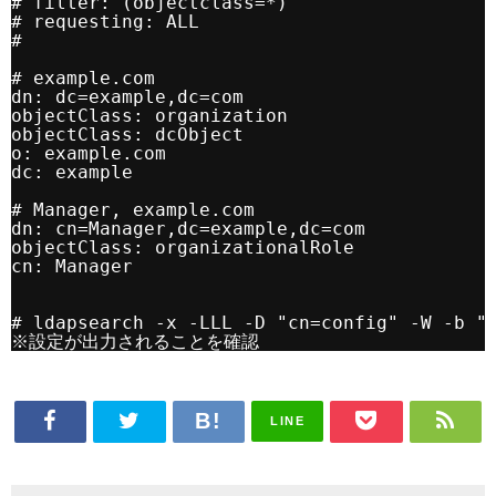
# filter: (objectclass=*)
# requesting: ALL
#
# example.com
dn: dc=example,dc=com
objectClass: organization
objectClass: dcObject
o: example.com
dc: example
# Manager, example.com
dn: cn=Manager,dc=example,dc=com
objectClass: organizationalRole
cn: Manager
# ldapsearch -x -LLL -D "cn=config" -W -b "
※設定が出力されることを確認
LINE