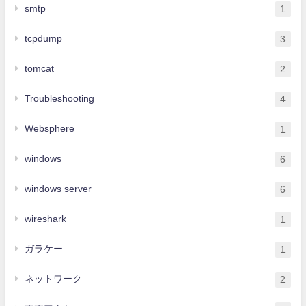
smtp
1
tcpdump
3
tomcat
2
Troubleshooting
4
Websphere
1
windows
6
windows server
6
wireshark
1
ガラケー
1
ネットワーク
2