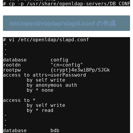
# cp -p /usr/share/openldap-servers/DB_CONF
/etc/openl/etqdap/slapd.conf の作成
# vi /etc/openldap/slapd.conf
・
・
・
database        config
rootdn          "cn=config"
rootpw          {crypt}4e3wiBPp/SJGk
access to attrs=userPassword
by self write
by anonymous auth
by * none
access to *
by self write
by * read
・
・
・
database        bdb