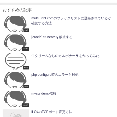
おすすめの記事
multi.uribl.comのブラックリストに登録されているか
確認する方法
mail
[oracle] truncateを禁止する
oracle
生クリームなしのカルボナーラを作ってみた。
blog
php configure時のエラーと対処
php
mysql dump取得
mysql
iLO4のTCPポート変更方法