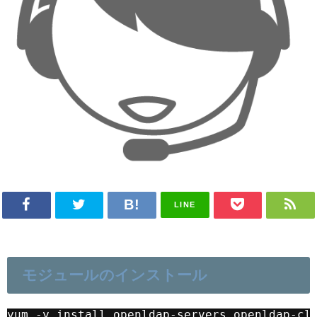
LINE
モジュールのインストール
yum -y install openldap-servers openldap-cl