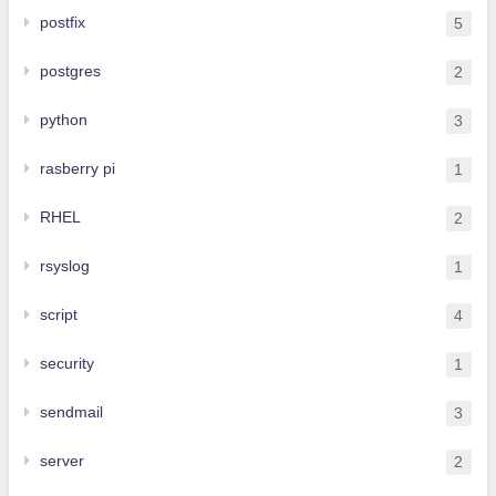
postfix
5
postgres
2
python
3
rasberry pi
1
RHEL
2
rsyslog
1
script
4
security
1
sendmail
3
server
2