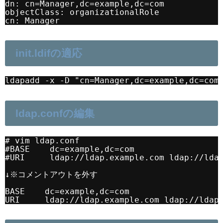
dn: cn=Manager,dc=example,dc=com
objectClass: organizationalRole
cn: Manager
init.ldifの適応
ldapadd -x -D "cn=Manager,dc=example,dc=com
ldap.confの編集
# vim ldap.conf
#BASE    dc=example,dc=com
#URI     
ldap://ldap.example.com
ldap://lda
↓※コメントアウトを外す
BASE    dc=example,dc=com
URI     
ldap://ldap.example.com
ldap://ldap