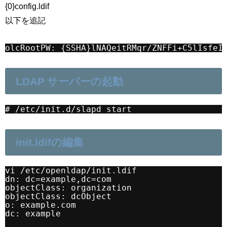
{0}config.ldif
以下を追記
olcRootPW: {SSHA}lNAQeitRMqr/ZNFFi+C5lIsfeI
LDAP サーバーの起動
# /etc/init.d/slapd start
init.ldifの編集
vi /etc/openldap/init.ldif
dn: dc=example,dc=com
objectClass: organization
objectClass: dcObject
o: example.com
dc: example