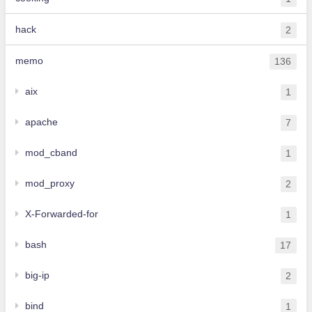
hack
2
memo
136
aix
1
apache
7
mod_cband
1
mod_proxy
2
X-Forwarded-for
1
bash
17
big-ip
2
bind
1