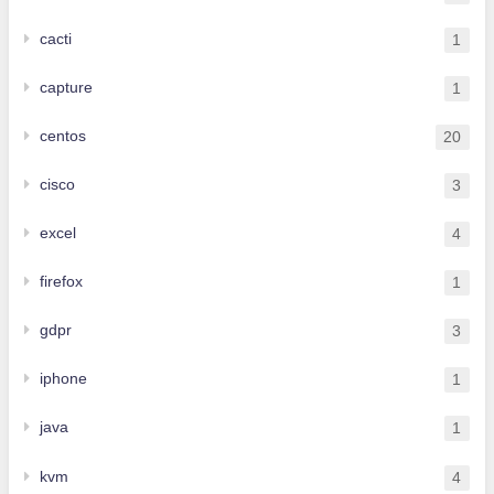
cacti
1
capture
1
centos
20
cisco
3
excel
4
firefox
1
gdpr
3
iphone
1
java
1
kvm
4