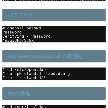
パスワード
# openssl passwd
Password:
Verifying - Password:
4e3wiBPp/SJGk
/etc/openldap/slapd.d の初期化
# cd /etc/openldap
# cp -pR slapd.d slapd.d.org
# rm -fr slapd.d/*
DBの準備
# cd /var/lib/ldap