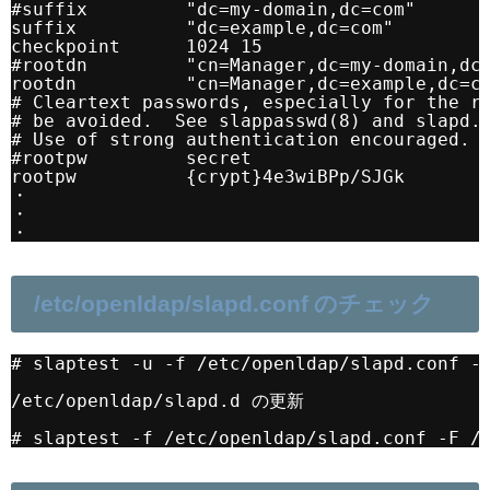
#suffix         "dc=my-domain,dc=com"
suffix          "dc=example,dc=com"
checkpoint      1024 15
#rootdn         "cn=Manager,dc=my-domain,dc
rootdn          "cn=Manager,dc=example,dc=c
# Cleartext passwords, especially for the r
# be avoided.  See slappasswd(8) and slapd.
# Use of strong authentication encouraged.
#rootpw         secret
rootpw          {crypt}4e3wiBPp/SJGk
・
・
・
/etc/openldap/slapd.conf のチェック
# slaptest -u -f /etc/openldap/slapd.conf -
/etc/openldap/slapd.d の更新
# slaptest -f /etc/openldap/slapd.conf -F /