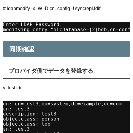
# ldapmodify -x -W -D cn=config -f syncrepl.ldif
Enter LDAP Password:
modifying entry "olcDatabase={2}bdb,cn=conf
同期確認
プロバイダ側でデータを登録する。
vi test.ldif
dn: cn=test3,ou=system,dc=example,dc=com
cn: test3
description: test3
objectclass: person
objectclass: top
sn: test3