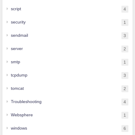
script
4
security
1
sendmail
3
server
2
smtp
1
tcpdump
3
tomcat
2
Troubleshooting
4
Websphere
1
windows
6