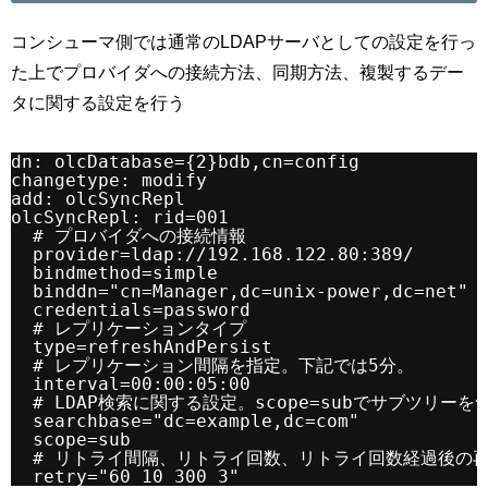
コンシューマ側では通常のLDAPサーバとしての設定を行っ
た上でプロバイダへの接続方法、同期方法、複製するデー
タに関する設定を行う
dn: olcDatabase={2}bdb,cn=config
changetype: modify
add: olcSyncRepl
olcSyncRepl: rid=001
# プロバイダへの接続情報
provider=
ldap://192.168.122.80:389/
bindmethod=simple
binddn="cn=Manager,dc=unix-power,dc=net"
credentials=password
# レプリケーションタイプ
type=refreshAndPersist
# レプリケーション間隔を指定。下記では5分。
interval=00:00:05:00
# LDAP検索に関する設定。scope=subでサブツリーを
searchbase="dc=example,dc=com"
scope=sub
# リトライ間隔、リトライ回数、リトライ回数経過後の
retry="60 10 300 3"