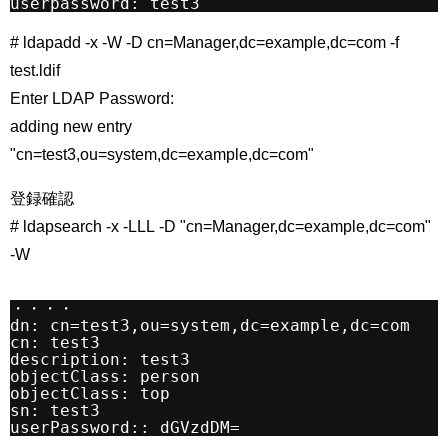
userpassword: test3
# ldapadd -x -W -D cn=Manager,dc=example,dc=com -f
test.ldif
Enter LDAP Password:
adding new entry
"cn=test3,ou=system,dc=example,dc=com"
登録確認
# ldapsearch -x -LLL -D "cn=Manager,dc=example,dc=com"
-W
・・・・
dn: cn=test3,ou=system,dc=example,dc=com
cn: test3
description: test3
objectClass: person
objectClass: top
sn: test3
userPassword:: dGVzdDM=