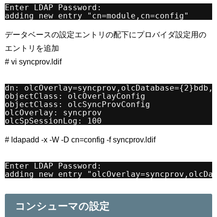
Enter LDAP Password:
adding new entry "cn=module,cn=config"
データベースの設定エントリの配下にプロバイダ設定用の
エントリを追加
# vi syncprov.ldif
dn: olcOverlay=syncprov,olcDatabase={2}bdb,
objectClass: olcOverlayConfig
objectClass: olcSyncProvConfig
olcOverlay: syncprov
olcSpSessionLog: 100
# ldapadd -x -W -D cn=config -f syncprov.ldif
Enter LDAP Password:
adding new entry "olcOverlay=syncprov,olcDa
コンシューマの設定