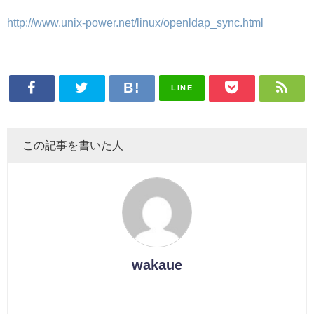
http://www.unix-power.net/linux/openldap_sync.html
LINE
この記事を書いた人
wakaue