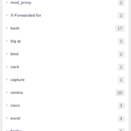
mod_proxy
2
X-Forwarded-for
1
bash
17
big-ip
2
bind
1
cacti
1
capture
1
centos
20
cisco
3
excel
4