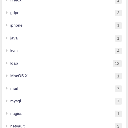
firefox
1
gdpr
3
iphone
1
java
1
kvm
4
ldap
12
MacOS X
1
mail
7
mysql
7
nagios
1
netvault
3