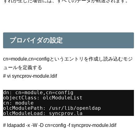
ずれが生じた場合には、すべてのデータが転送されます。
プロバイダの設定
cn=module,cn=configというエントリを作成し読み込むモジ
ュールを定義する
# vi syncprov-module.ldif
dn: cn=module,cn=config
objectClass: olcModuleList
cn: module
olcModulePath: /usr/lib/openldap
olcModuleLoad: syncprov.la
# ldapadd -x -W -D cn=config -f syncprov-module.ldif