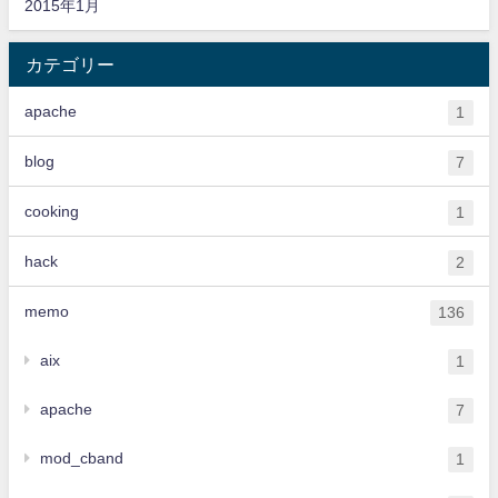
2015年1月
カテゴリー
apache
1
blog
7
cooking
1
hack
2
memo
136
aix
1
apache
7
mod_cband
1