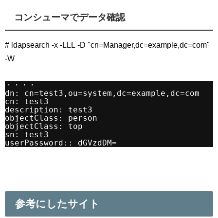
コンシューマでデータ確認
# ldapsearch -x -LLL -D "cn=Manager,dc=example,dc=com"
-W
・・・・
dn: cn=test3,ou=system,dc=example,dc=com
cn: test3
description: test3
objectClass: person
objectClass: top
sn: test3
userPassword:: dGVzdDM=
参考にしたサイト