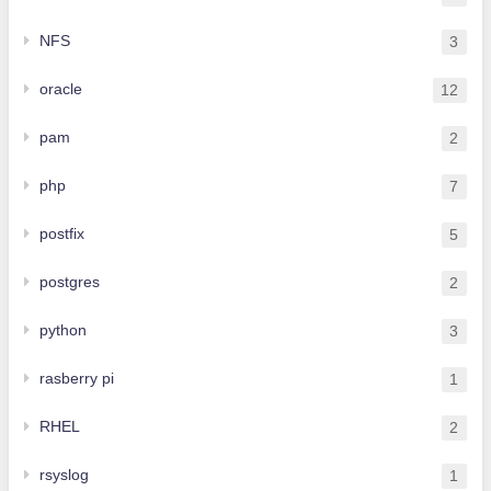
NFS
3
oracle
12
pam
2
php
7
postfix
5
postgres
2
python
3
rasberry pi
1
RHEL
2
rsyslog
1