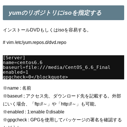
yumのリポジトリにisoを指定する
インストールDVDもしくはisoを容易する。
# vim /etc/yum.repos.d/dvd.repo
[Server]
name=centos6.6
baseurl=
file:///media/CentOS_6.6_Final
enabled=1
gpgcheck=0</blockquote>
※name : 名前
※baseurl ; アクセス先、ダウンロード先を記載する。外部
にいく場合、「ftp://～」や「http://～」も可能。
※enabled : 1:enable 0:disable
※gpgcheck : GPGを使用してパッケージの署名を確認する