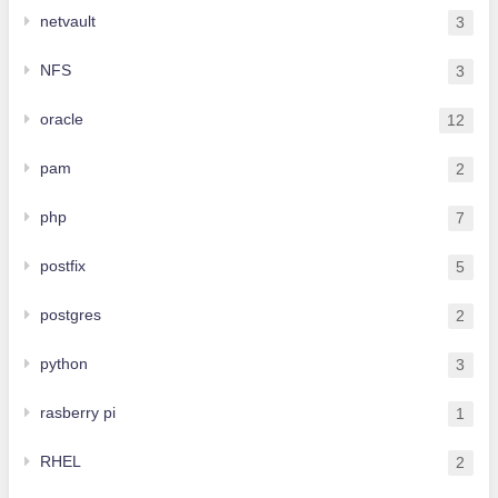
netvault
3
NFS
3
oracle
12
pam
2
php
7
postfix
5
postgres
2
python
3
rasberry pi
1
RHEL
2