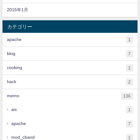
2015年1月
カテゴリー
apache
1
blog
7
cooking
1
hack
2
memo
136
aix
1
apache
7
mod_cband
1