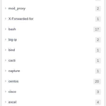
mod_proxy
2
X-Forwarded-for
1
bash
17
big-ip
2
bind
1
cacti
1
capture
1
centos
20
cisco
3
excel
4