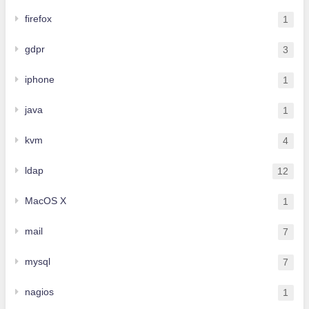
firefox
1
gdpr
3
iphone
1
java
1
kvm
4
ldap
12
MacOS X
1
mail
7
mysql
7
nagios
1