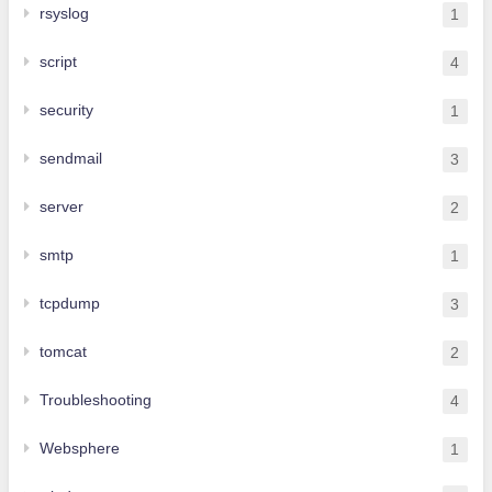
rsyslog
1
script
4
security
1
sendmail
3
server
2
smtp
1
tcpdump
3
tomcat
2
Troubleshooting
4
Websphere
1