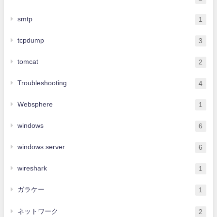
smtp
1
tcpdump
3
tomcat
2
Troubleshooting
4
Websphere
1
windows
6
windows server
6
wireshark
1
ガラケー
1
ネットワーク
2