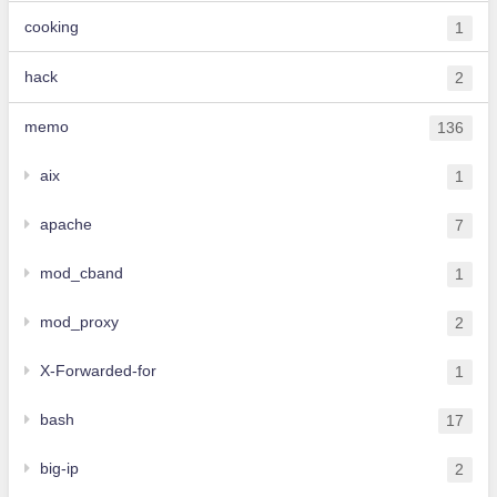
cooking
1
hack
2
memo
136
aix
1
apache
7
mod_cband
1
mod_proxy
2
X-Forwarded-for
1
bash
17
big-ip
2