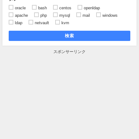
oracle
bash
centos
openldap
apache
php
mysql
mail
windows
ldap
netvault
kvm
検索
スポンサーリンク