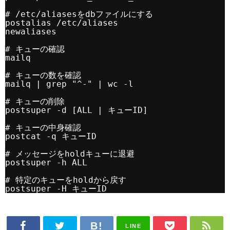
# /etc/aliasesをdbファイルにする
postalias /etc/aliases
newaliases
# キューの確認
mailq
# キューの数を確認
mailq | grep "^-" | wc -l
# キューの削除
postsuper -d [ALL | キューID]
# キューの中身確認
postcat -q キューID
# メッセージをholdキューに退避
postsuper -h ALL
# 特定のキューをholdから戻す
postsuper -H キューID
LINE