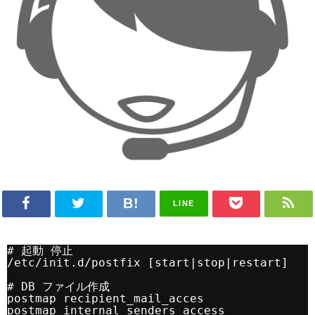
LINE
# 起動 停止
/etc/init.d/postfix [start|stop|restart]
# DB ファイル作成
postmap recipient_mail_acces
postmap internal_senders_access