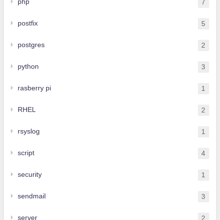
php
7
postfix
5
postgres
2
python
3
rasberry pi
1
RHEL
2
rsyslog
1
script
4
security
1
sendmail
3
server
2