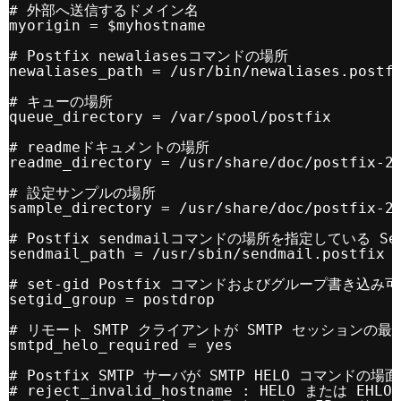
# 外部へ送信するドメイン名
myorigin = $myhostname
# Postfix newaliasesコマンドの場所
newaliases_path = /usr/bin/newaliases.postf
# キューの場所
queue_directory = /var/spool/postfix
# readmeドキュメントの場所
readme_directory = /usr/share/doc/postfix-2
# 設定サンプルの場所
sample_directory = /usr/share/doc/postfix-2
# Postfix sendmailコマンドの場所を指定している Se
sendmail_path = /usr/sbin/sendmail.postfix
# set-gid Postfix コマンドおよびグループ書き込み可
setgid_group = postdrop
# リモート SMTP クライアントが SMTP セッションの最初
smtpd_helo_required = yes
# Postfix SMTP サーバが SMTP HELO コマン
# reject_invalid_hostname : HELO また