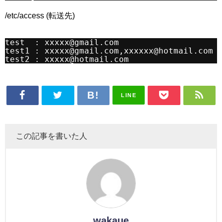
/etc/access (転送先)
test  : xxxxx@gmail.com
test1 : xxxxx@gmail.com,xxxxxx@hotmail.com
test2 : xxxxx@hotmail.com
LINE
この記事を書いた人
wakaue