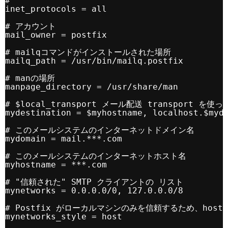
#
inet_protocols = all
# アカウント
mail_owner = postfix
# mailqコマンドがインストールされた場所
mailq_path = /usr/bin/mailq.postfix
# manの場所
manpage_directory = /usr/share/man
# $local_transport メール配送 transport 
mydestination = $myhostname, localhost.$myd
# このメールシステムのインターネットドメイン名
mydomain = mail.***.com
# このメールシステムのインターネットホスト名
myhostname = ***.com
# "信頼された" SMTP クライアントの リスト
mynetworks = 0.0.0.0/0, 127.0.0.0/8
# Postfix がローカルマシンのみを信頼するため、host
mynetworks_style = host