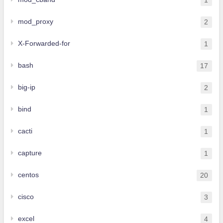
mod_proxy
2
X-Forwarded-for
1
bash
17
big-ip
2
bind
1
cacti
1
capture
1
centos
20
cisco
3
excel
4