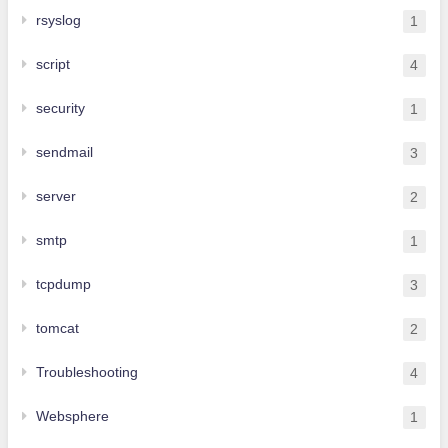
rsyslog
1
script
4
security
1
sendmail
3
server
2
smtp
1
tcpdump
3
tomcat
2
Troubleshooting
4
Websphere
1