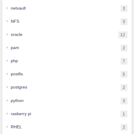
netvault
3
NFS
3
oracle
12
pam
2
php
7
postfix
5
postgres
2
python
3
rasberry pi
1
RHEL
2