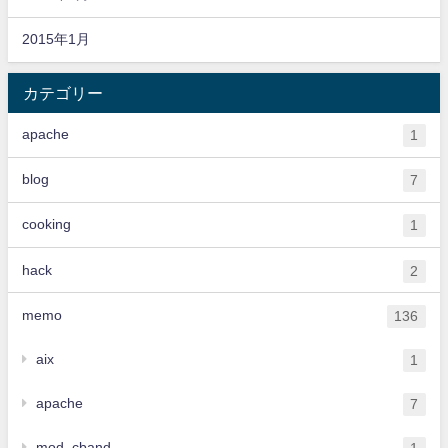
2015年1月
カテゴリー
apache
1
blog
7
cooking
1
hack
2
memo
136
aix
1
apache
7
mod_cband
1