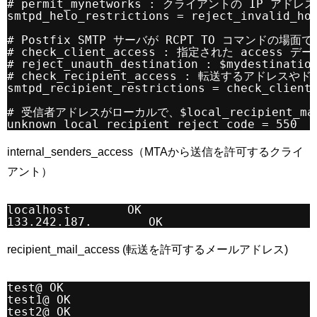
# permit_mynetworks : クライアントの IP
smtpd_helo_restrictions = reject_invalid_ho
# Postfix SMTP サーバが RCPT TO コマンドの場
# check_client_access : 指定された acces
# reject_unauth_destination : $mydest
# check_recipient_access : 転送するア
smtpd_recipient_restrictions = check_client
# 受信者アドレスがローカルで、$local_recipien
unknown_local_recipient_reject_code = 550
internal_senders_access（MTAから送信を許可するクライ
アント）
localhost        OK
133.242.187.        OK
recipient_mail_access (転送を許可するメールアドレス)
test@ OK
test1@ OK
test2@ OK