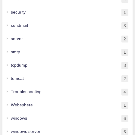
security
1
sendmail
3
server
2
smtp
1
tcpdump
3
tomcat
2
Troubleshooting
4
Websphere
1
windows
6
windows server
6