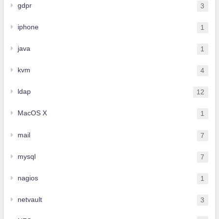
gdpr
3
iphone
1
java
1
kvm
4
ldap
12
MacOS X
1
mail
7
mysql
7
nagios
1
netvault
3