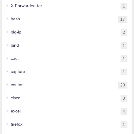
X-Forwarded-for
1
bash
17
big-ip
2
bind
1
cacti
1
capture
1
centos
20
cisco
3
excel
4
firefox
1