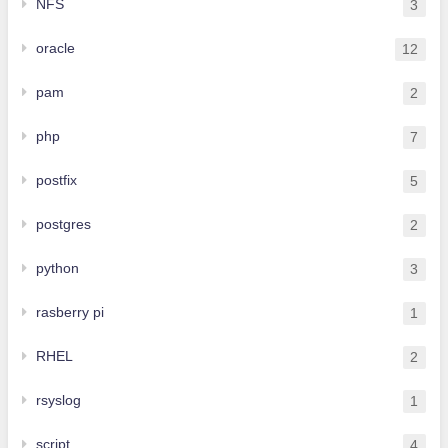
NFS
3
oracle
12
pam
2
php
7
postfix
5
postgres
2
python
3
rasberry pi
1
RHEL
2
rsyslog
1
script
4