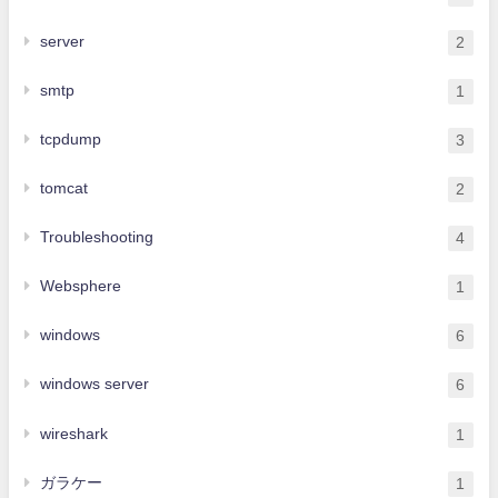
server
2
smtp
1
tcpdump
3
tomcat
2
Troubleshooting
4
Websphere
1
windows
6
windows server
6
wireshark
1
ガラケー
1