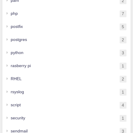
pam
2
php
7
postfix
5
postgres
2
python
3
rasberry pi
1
RHEL
2
rsyslog
1
script
4
security
1
sendmail
3