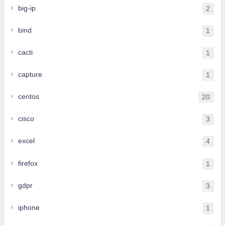
big-ip
2
bind
1
cacti
1
capture
1
centos
20
cisco
3
excel
4
firefox
1
gdpr
3
iphone
1