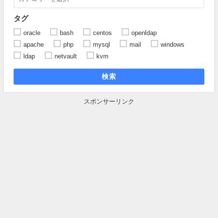
タグ
oracle
bash
centos
openldap
apache
php
mysql
mail
windows
ldap
netvault
kvm
検索
スポンサーリンク