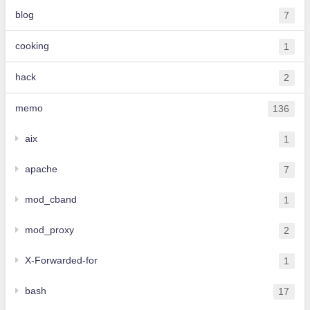
blog
7
cooking
1
hack
2
memo
136
aix
1
apache
7
mod_cband
1
mod_proxy
2
X-Forwarded-for
1
bash
17