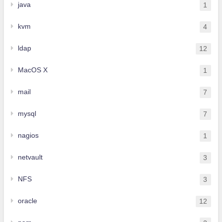
java
1
kvm
4
ldap
12
MacOS X
1
mail
7
mysql
7
nagios
1
netvault
3
NFS
3
oracle
12