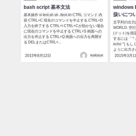
bash script 基本文法
window
扱いにつ
基本操作 vi test.sh sh ./test.sh CTRL コマンド 内
容 CTRL+C 現在のコマンドを中止する CTRL+D
文字列の出力は
入力を終了する CTRL+\ CTRL+Cが効かない場合
WORLD. 
に現在のコマンドを中止する CTRL+S 画面への
(ドット)を指
出力を停止する CTRL+Q 画面への出力を再開す
するには「 ^
る DELまたはCTRL+...
echo ^| も
ように出力され
wakaue
2015年8月12日
2015年3月1