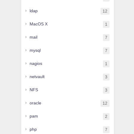
ldap
12
MacOS X
1
mail
7
mysql
7
nagios
1
netvault
3
NFS
3
oracle
12
pam
2
php
7