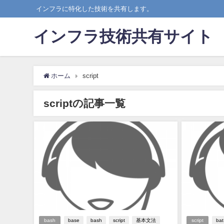
インフラに特化した技術を共有します。
インフラ技術共有サイト
ホーム
script
scriptの記事一覧
bash
base
bash
script
基本文法
script
bat