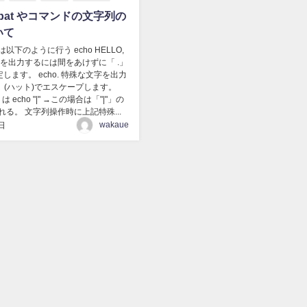
s bat やコマンドの文字列の
いて
以下のように行う echo HELLO,
空行を出力するには間をあけずに「 .」
定します。 echo. 特殊な文字を出力
」(ハット)でエスケープします。
しくは echo "|" →この場合は「"|"」の
る。 文字列操作時に上記特殊...
wakaue
日