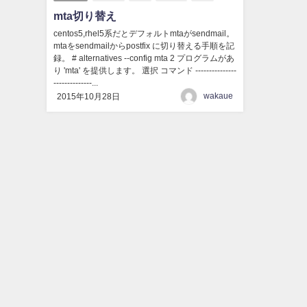
mta切り替え
centos5,rhel5系だとデフォルトmtaがsendmail。
mtaをsendmailからpostfix に切り替える手順を記
録。 # alternatives --config mta 2 プログラムがあ
り 'mta' を提供します。 選択 コマンド ---------------
--------------...
wakaue
2015年10月28日