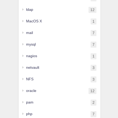
ldap
12
MacOS X
1
mail
7
mysql
7
nagios
1
netvault
3
NFS
3
oracle
12
pam
2
php
7