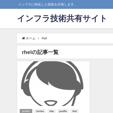
インフラに特化した技術を共有します。
インフラ技術共有サイト
ホーム
rhel
rhelの記事一覧
postfix
centos
mta
postfix
rhel