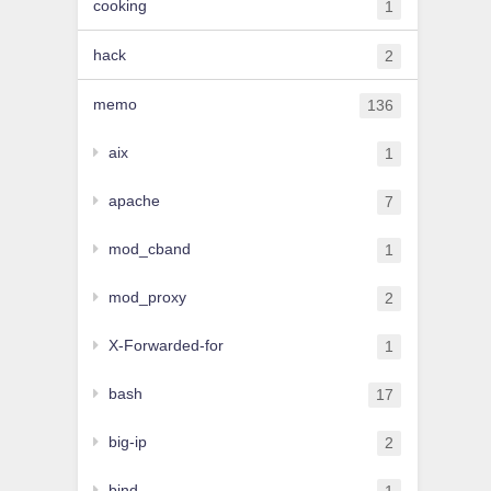
cooking
1
hack
2
memo
136
aix
1
apache
7
mod_cband
1
mod_proxy
2
X-Forwarded-for
1
bash
17
big-ip
2
bind