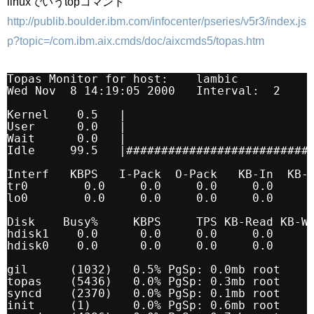
linuxでいうtopコマンド
http://publib.boulder.ibm.com/infocenter/pseries/v5r3/index.js
p?topic=/com.ibm.aix.cmds/doc/aixcmds5/topas.htm
Topas Monitor for host:    lambic          
Wed Nov  8 14:19:05 2000   Interval:  2    
Kernel    0.5   |                          
User      0.0   |                          
Wait      0.0   |                          
Idle     99.5   |##########################
Interf   KBPS   I-Pack  O-Pack   KB-In  KB-
tr0        0.0     0.0     0.0     0.0     
lo0        0.0     0.0     0.0     0.0     
Disk    Busy%     KBPS     TPS KB-Read KB-W
hdisk1    0.0      0.0     0.0     0.0     
hdisk0    0.0      0.0     0.0     0.0     
gil      (1032)   0.5% PgSp: 0.0mb root    
topas    (5436)   0.0% PgSp: 0.3mb root    
syncd    (2370)   0.0% PgSp: 0.1mb root    
init     (1)      0.0% PgSp: 0.6mb root    