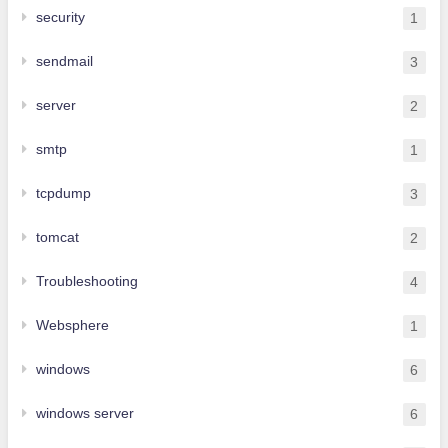
security
1
sendmail
3
server
2
smtp
1
tcpdump
3
tomcat
2
Troubleshooting
4
Websphere
1
windows
6
windows server
6