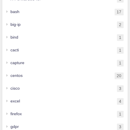
bash
17
big-ip
2
bind
1
cacti
1
capture
1
centos
20
cisco
3
excel
4
firefox
1
gdpr
3