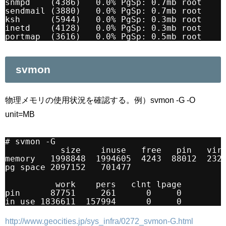
snmpd    (4386)   0.0% PgSp: 0.7mb root
sendmail (3880)   0.0% PgSp: 0.7mb root
ksh      (5944)   0.0% PgSp: 0.3mb root    
inetd    (4128)   0.0% PgSp: 0.3mb root    
portmap  (3616)   0.0% PgSp: 0.5mb root
svmon
物理メモリの使用状況を確認する。例）svmon -G -O
unit=MB
# svmon -G
size    inuse   free   pin   vir
memory   1998848  1994605  4243  88012  232
pg space 2097152   701477
work    pers   clnt lpage
pin      87751     261      0     0
in use 1836611  157994      0     0
http://www.geocities.jp/sys_infra/0272_svmon-G.html