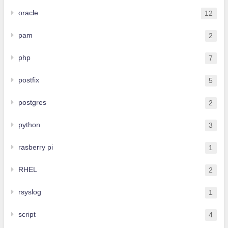
oracle
12
pam
2
php
7
postfix
5
postgres
2
python
3
rasberry pi
1
RHEL
2
rsyslog
1
script
4