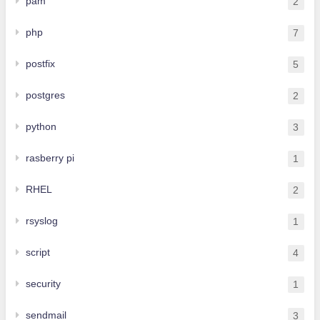
pam
2
php
7
postfix
5
postgres
2
python
3
rasberry pi
1
RHEL
2
rsyslog
1
script
4
security
1
sendmail
3