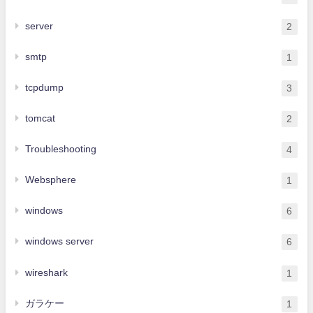
server
2
smtp
1
tcpdump
3
tomcat
2
Troubleshooting
4
Websphere
1
windows
6
windows server
6
wireshark
1
ガラケー
1