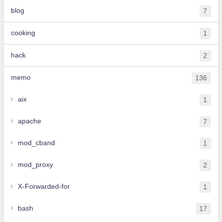
blog
7
cooking
1
hack
2
memo
136
aix
1
apache
7
mod_cband
1
mod_proxy
2
X-Forwarded-for
1
bash
17