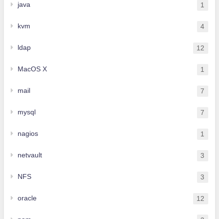
java
1
kvm
4
ldap
12
MacOS X
1
mail
7
mysql
7
nagios
1
netvault
3
NFS
3
oracle
12