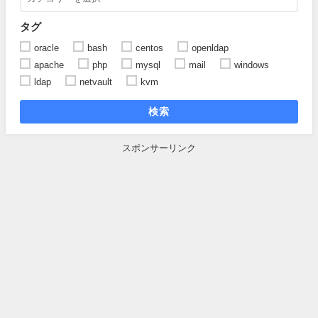
タグ
oracle
bash
centos
openldap
apache
php
mysql
mail
windows
ldap
netvault
kvm
検索
スポンサーリンク