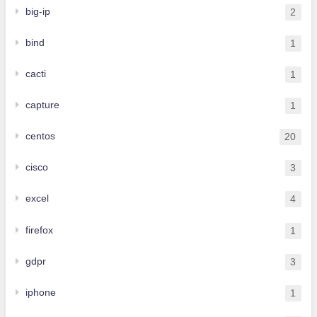
big-ip
2
bind
1
cacti
1
capture
1
centos
20
cisco
3
excel
4
firefox
1
gdpr
3
iphone
1