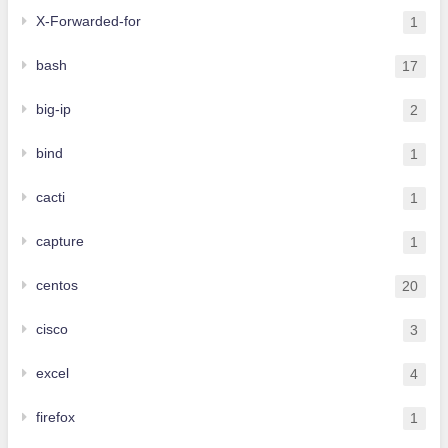
X-Forwarded-for
1
bash
17
big-ip
2
bind
1
cacti
1
capture
1
centos
20
cisco
3
excel
4
firefox
1