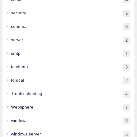
security
1
sendmail
3
server
2
smtp
1
tcpdump
3
tomcat
2
Troubleshooting
4
Websphere
1
windows
6
windows server
6