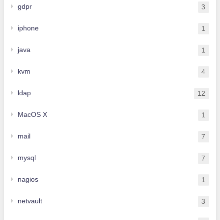
gdpr
3
iphone
1
java
1
kvm
4
ldap
12
MacOS X
1
mail
7
mysql
7
nagios
1
netvault
3