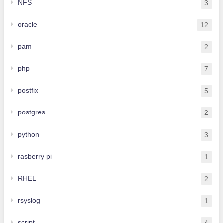
NFS
3
oracle
12
pam
2
php
7
postfix
5
postgres
2
python
3
rasberry pi
1
RHEL
2
rsyslog
1
script
4