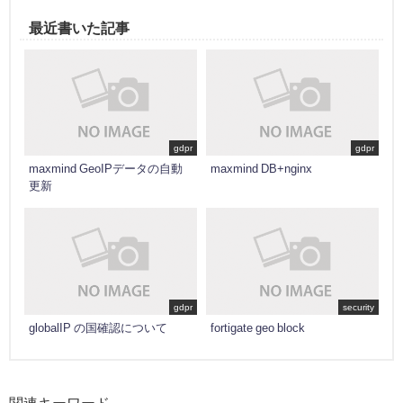
最近書いた記事
gdpr
gdpr
maxmind GeoIPデータの自動
maxmind DB+nginx
更新
gdpr
security
globalIP の国確認について
fortigate geo block
関連キーワード