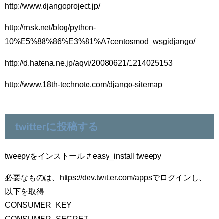
http://www.djangoproject.jp/
http://rnsk.net/blog/python-
10%E5%88%86%E3%81%A7centosmod_wsgidjango/
http://d.hatena.ne.jp/aqvi/20080621/1214025153
http://www.18th-technote.com/django-sitemap
twitterに投稿する
tweepyをインストール # easy_install tweepy
必要なものは、https://dev.twitter.com/appsでログインし、
以下を取得
CONSUMER_KEY
CONSUMER_SECRET