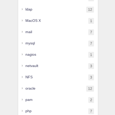
ldap
12
MacOS X
1
mail
7
mysql
7
nagios
1
netvault
3
NFS
3
oracle
12
pam
2
php
7