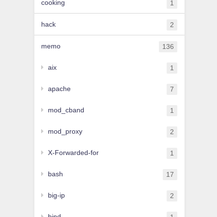
cooking
1
hack
2
memo
136
aix
1
apache
7
mod_cband
1
mod_proxy
2
X-Forwarded-for
1
bash
17
big-ip
2
bind