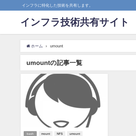
インフラに特化した技術を共有します。
インフラ技術共有サイト
ホーム
umount
umountの記事一覧
bash
mount
NFS
umount