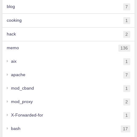
blog
7
cooking
1
hack
2
memo
136
aix
1
apache
7
mod_cband
1
mod_proxy
2
X-Forwarded-for
1
bash
17