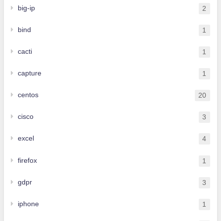
big-ip
2
bind
1
cacti
1
capture
1
centos
20
cisco
3
excel
4
firefox
1
gdpr
3
iphone
1