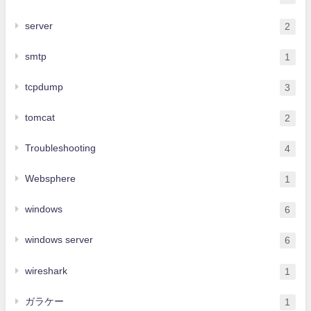
server
2
smtp
1
tcpdump
3
tomcat
2
Troubleshooting
4
Websphere
1
windows
6
windows server
6
wireshark
1
ガラケー
1