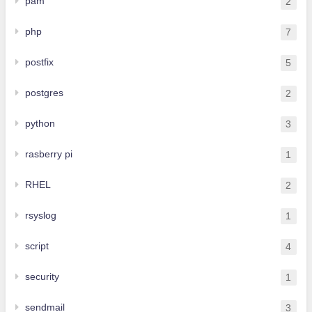
pam
2
php
7
postfix
5
postgres
2
python
3
rasberry pi
1
RHEL
2
rsyslog
1
script
4
security
1
sendmail
3