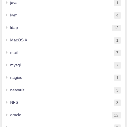
java
1
kvm
4
ldap
12
MacOS X
1
mail
7
mysql
7
nagios
1
netvault
3
NFS
3
oracle
12