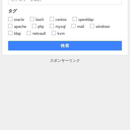
タグ
oracle
bash
centos
openldap
apache
php
mysql
mail
windows
ldap
netvault
kvm
検索
スポンサーリンク