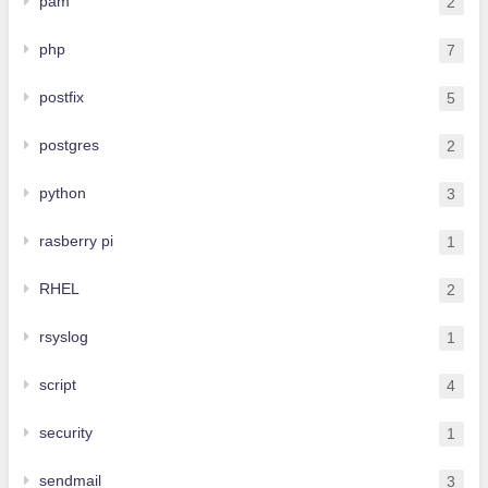
pam
2
php
7
postfix
5
postgres
2
python
3
rasberry pi
1
RHEL
2
rsyslog
1
script
4
security
1
sendmail
3