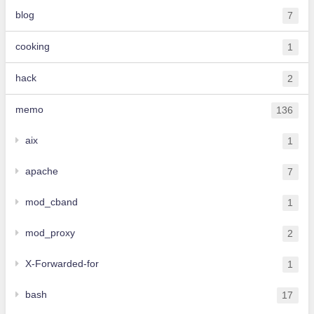
blog
7
cooking
1
hack
2
memo
136
aix
1
apache
7
mod_cband
1
mod_proxy
2
X-Forwarded-for
1
bash
17