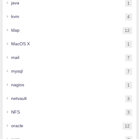
java
1
kvm
4
ldap
12
MacOS X
1
mail
7
mysql
7
nagios
1
netvault
3
NFS
3
oracle
12