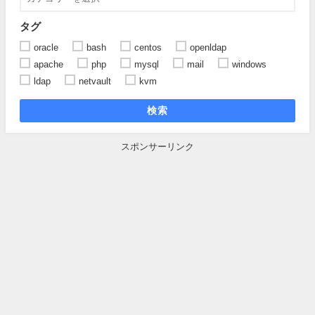
タグ
oracle
bash
centos
openldap
apache
php
mysql
mail
windows
ldap
netvault
kvm
検索
スポンサーリンク