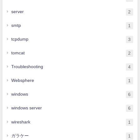
server
2
smtp
1
tcpdump
3
tomcat
2
Troubleshooting
4
Websphere
1
windows
6
windows server
6
wireshark
1
ガラケー
1