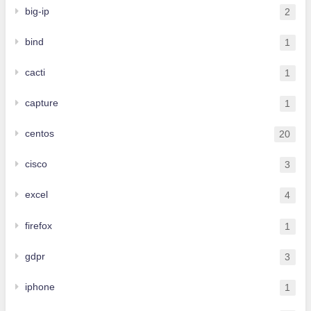
big-ip
2
bind
1
cacti
1
capture
1
centos
20
cisco
3
excel
4
firefox
1
gdpr
3
iphone
1