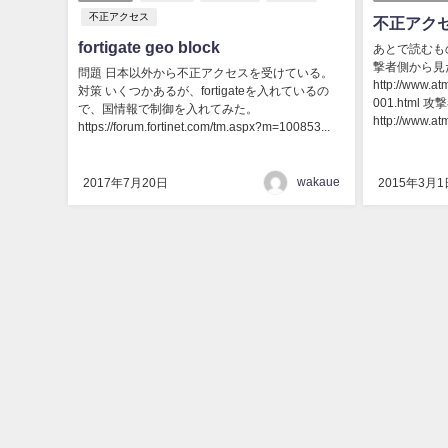
不正アクセス
不正アク
fortigate geo block
あとで読むも
撃者側から見
問題 日本以外から不正アクセスを受けている。
http://www.atm
対策 いくつかあるが、fortigateを入れているの
001.htm
で、国情報で制御を入れてみた。
http://www.atma
https://forum.fortinet.com/tm.aspx?m=100853...
wakaue
2017年7月20日
2015年3月1