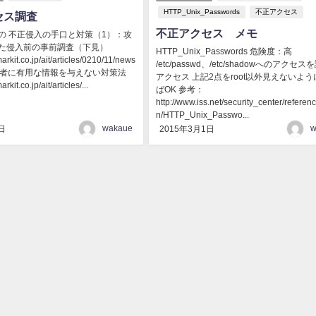
HTTP_Unix_Passwords
不正アクセス
セス調査
不正アクセス メモ
の 不正侵入の手口と対策（1）：攻
た侵入前の事前調査（下見）
HTTP_Unix_Passwords 危険度：高
arkit.co.jp/ait/articles/0210/11/news
/etc/passwd、/etc/shadowへのアクセ
l 攻撃者に有用な情報を与えない対策法
アクセス 上記2点をroot以外見えないよ
rkit.co.jp/ait/articles/...
ばOK 参考：
http://www.iss.net/security_center/referenc
n/HTTP_Unix_Passwo...
wakaue
w
日
2015年3月1日