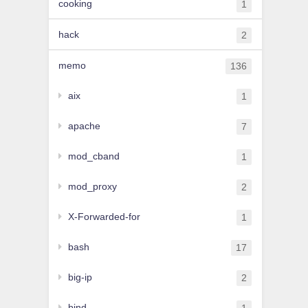
cooking
1
hack
2
memo
136
aix
1
apache
7
mod_cband
1
mod_proxy
2
X-Forwarded-for
1
bash
17
big-ip
2
bind