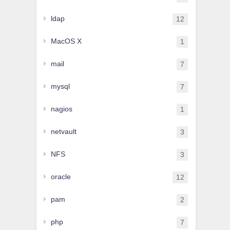
ldap
12
MacOS X
1
mail
7
mysql
7
nagios
1
netvault
3
NFS
3
oracle
12
pam
2
php
7