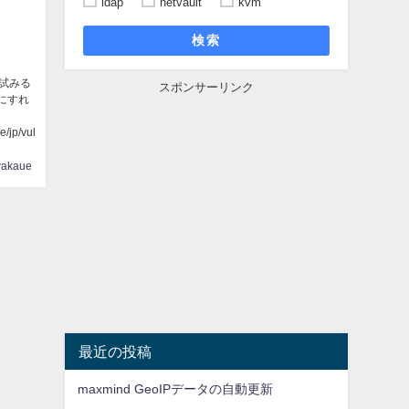
ldap
netvault
kvm
検索
スを試みる
スポンサーリンク
うにすれ
e/jp/vul
akaue
最近の投稿
maxmind GeoIPデータの自動更新