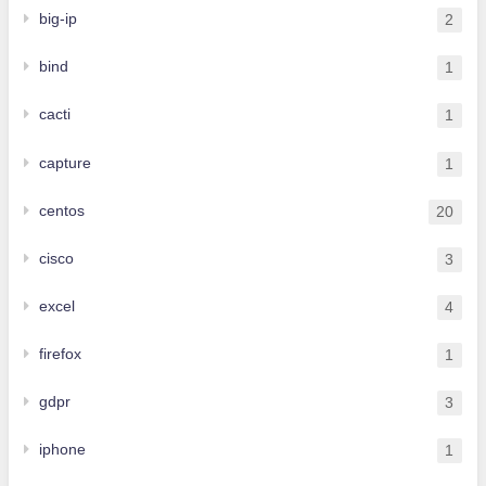
big-ip
2
bind
1
cacti
1
capture
1
centos
20
cisco
3
excel
4
firefox
1
gdpr
3
iphone
1