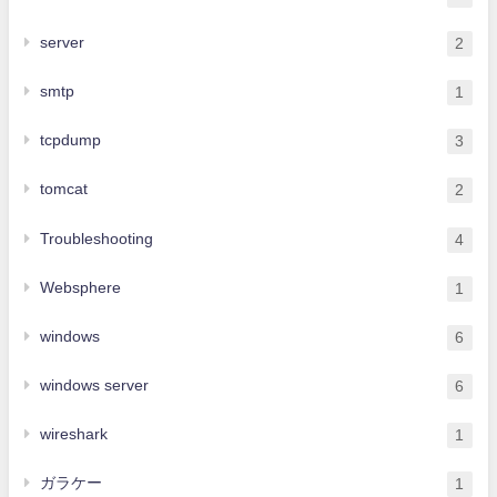
server
2
smtp
1
tcpdump
3
tomcat
2
Troubleshooting
4
Websphere
1
windows
6
windows server
6
wireshark
1
ガラケー
1