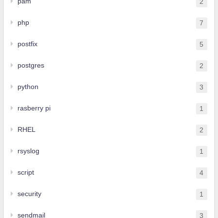
pam
2
php
7
postfix
5
postgres
2
python
3
rasberry pi
1
RHEL
2
rsyslog
1
script
4
security
1
sendmail
3