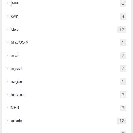
java
1
kvm
4
ldap
12
MacOS X
1
mail
7
mysql
7
nagios
1
netvault
3
NFS
3
oracle
12