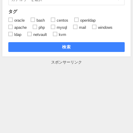
タグ
oracle
bash
centos
openldap
apache
php
mysql
mail
windows
ldap
netvault
kvm
検索
スポンサーリンク