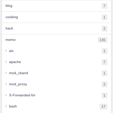
blog
7
cooking
1
hack
2
memo
136
aix
1
apache
7
mod_cband
1
mod_proxy
2
X-Forwarded-for
1
bash
17