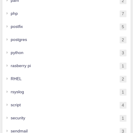
pam
2
php
7
postfix
5
postgres
2
python
3
rasberry pi
1
RHEL
2
rsyslog
1
script
4
security
1
sendmail
3