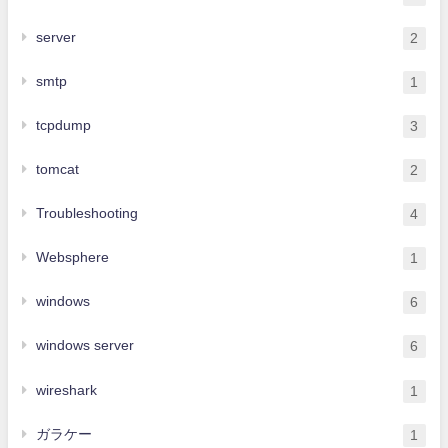
server
2
smtp
1
tcpdump
3
tomcat
2
Troubleshooting
4
Websphere
1
windows
6
windows server
6
wireshark
1
ガラケー
1