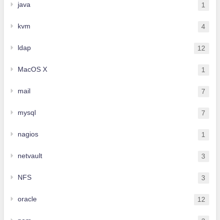
java
1
kvm
4
ldap
12
MacOS X
1
mail
7
mysql
7
nagios
1
netvault
3
NFS
3
oracle
12