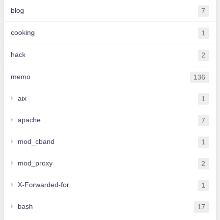
blog
7
cooking
1
hack
2
memo
136
aix
1
apache
7
mod_cband
1
mod_proxy
2
X-Forwarded-for
1
bash
17