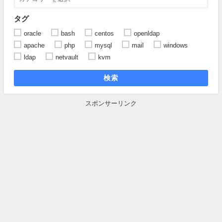
タグ
oracle
bash
centos
openldap
apache
php
mysql
mail
windows
ldap
netvault
kvm
検索
スポンサーリンク