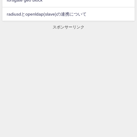
fortigate geo block
radiusdとopenldap(slave)の連携について
スポンサーリンク