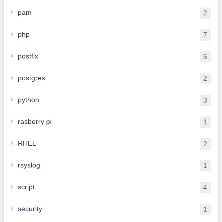
pam
2
php
7
postfix
5
postgres
2
python
3
rasberry pi
1
RHEL
2
rsyslog
1
script
4
security
1