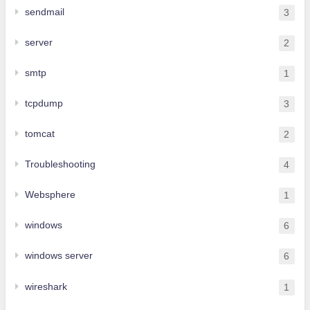
sendmail
3
server
2
smtp
1
tcpdump
3
tomcat
2
Troubleshooting
4
Websphere
1
windows
6
windows server
6
wireshark
1