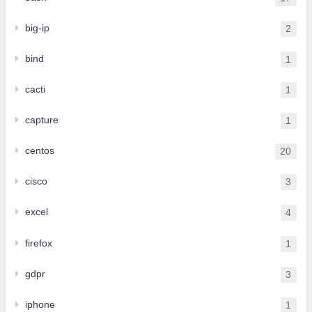
big-ip
2
bind
1
cacti
1
capture
1
centos
20
cisco
3
excel
4
firefox
1
gdpr
3
iphone
1