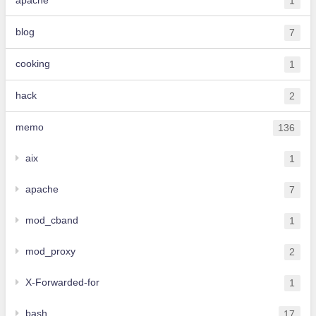
1
blog
7
cooking
1
hack
2
memo
136
aix
1
apache
7
mod_cband
1
mod_proxy
2
X-Forwarded-for
1
bash
17