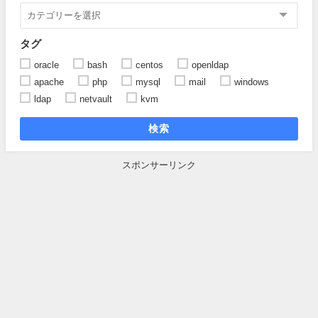
タグ
oracle
bash
centos
openldap
apache
php
mysql
mail
windows
ldap
netvault
kvm
検索
スポンサーリンク