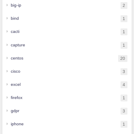
big-ip
2
bind
1
cacti
1
capture
1
centos
20
cisco
3
excel
4
firefox
1
gdpr
3
iphone
1