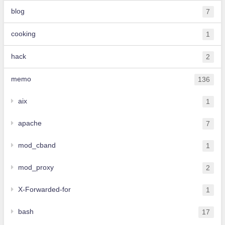
blog
7
cooking
1
hack
2
memo
136
aix
1
apache
7
mod_cband
1
mod_proxy
2
X-Forwarded-for
1
bash
17