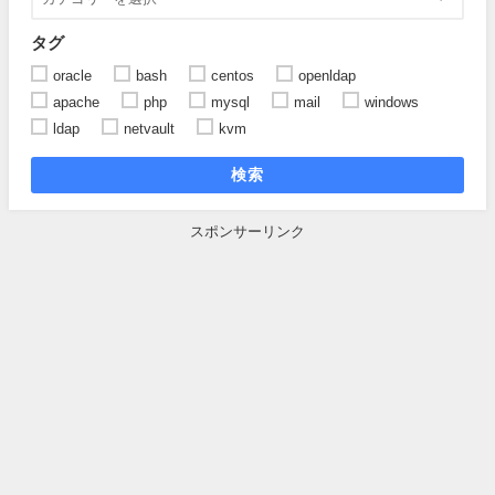
タグ
oracle
bash
centos
openldap
apache
php
mysql
mail
windows
ldap
netvault
kvm
検索
スポンサーリンク