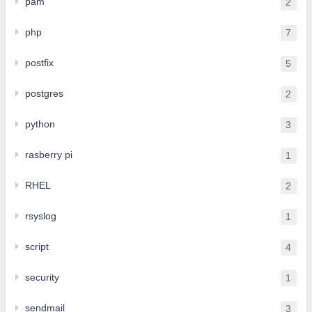
pam
2
php
7
postfix
5
postgres
2
python
3
rasberry pi
1
RHEL
2
rsyslog
1
script
4
security
1
sendmail
3