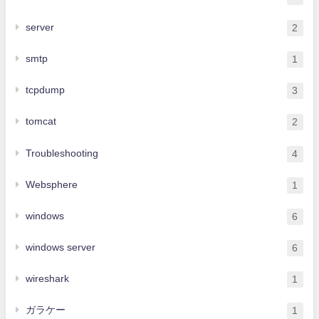
server
2
smtp
1
tcpdump
3
tomcat
2
Troubleshooting
4
Websphere
1
windows
6
windows server
6
wireshark
1
ガラケー
1