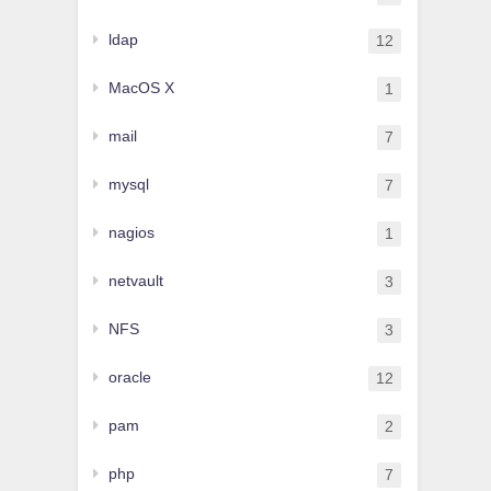
ldap
12
MacOS X
1
mail
7
mysql
7
nagios
1
netvault
3
NFS
3
oracle
12
pam
2
php
7