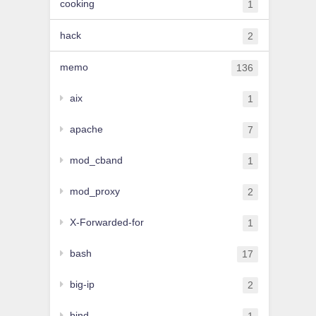
cooking
1
hack
2
memo
136
aix
1
apache
7
mod_cband
1
mod_proxy
2
X-Forwarded-for
1
bash
17
big-ip
2
bind