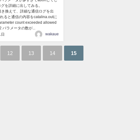
パラメータが多すぎてabortしてし
 ログを詳細に出してみる。
xmlを書き換えて、詳細な通信ログを出
ると通信の内容をcatalina.outに
eter count exceeded allowed
512 パラメータの数が...
wakaue
1日
12
13
14
15