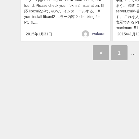
エラー内容１ configure: error: xml2-config not
事象 アプリの
found. Please check your libxml2 installation. 対
まう。 調査
応 libxml2がないので、インストールする。 #
server.
yum install libxml2 エラー内容２ checking for
す。 これを入れ
PCRE...
表示できる Param
maximum: 
wakaue
2015年1月31日
2015年1月1
1
…