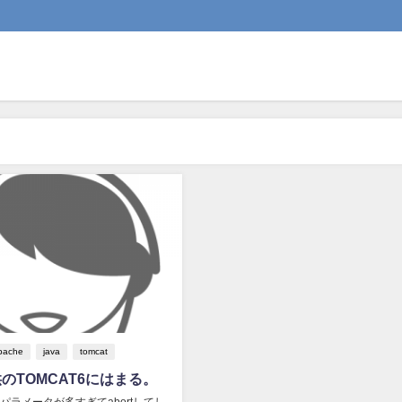
pache
java
tomcat
供のTOMCAT6にはまる。