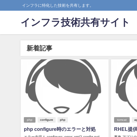
インフラに特化した技術を共有します。
インフラ技術共有サイト
新着記事
php
configure
php
tomcat
a
php configure時のエラーと対処
RHEL提