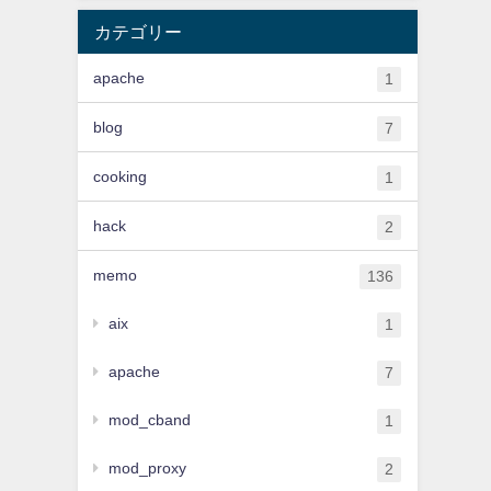
カテゴリー
apache
1
blog
7
cooking
1
hack
2
memo
136
aix
1
apache
7
mod_cband
1
mod_proxy
2