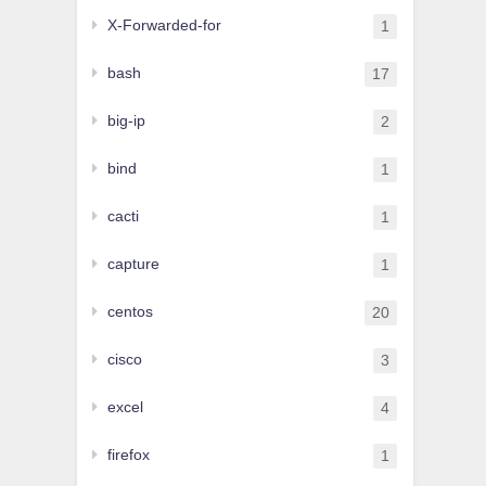
X-Forwarded-for
1
bash
17
big-ip
2
bind
1
cacti
1
capture
1
centos
20
cisco
3
excel
4
firefox
1