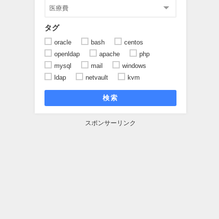
タグ
oracle
bash
centos
openldap
apache
php
mysql
mail
windows
ldap
netvault
kvm
検索
スポンサーリンク