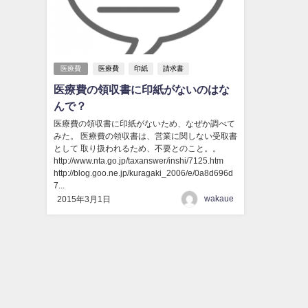
医療費
医療費
印紙
請求書
医療費の領収書に印紙がないのはな
んで？
医療費の領収書に印紙がないため、なぜか調べて
みた。 医療費の領収書は、営業に関しない受取書
として 取り扱われるため、不要とのこと。。
http://www.nta.go.jp/taxanswer/inshi/7125.htm
http://blog.goo.ne.jp/kuragaki_2006/e/0a8d696d
7...
wakaue
2015年3月1日