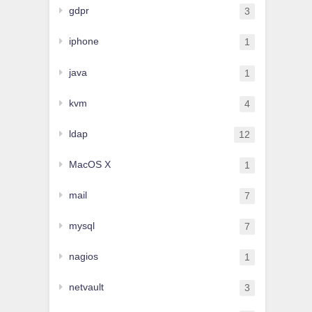
gdpr
3
iphone
1
java
1
kvm
4
ldap
12
MacOS X
1
mail
7
mysql
7
nagios
1
netvault
3