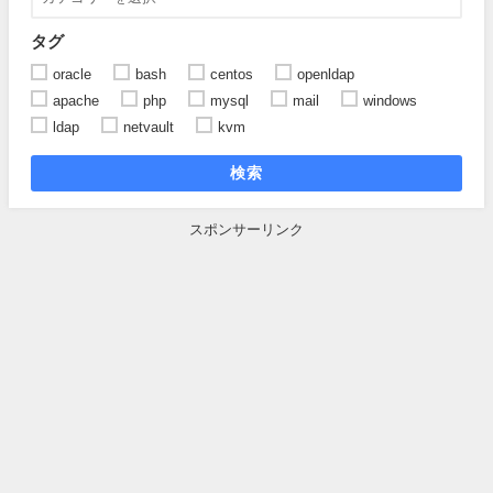
タグ
oracle
bash
centos
openldap
apache
php
mysql
mail
windows
ldap
netvault
kvm
検索
スポンサーリンク