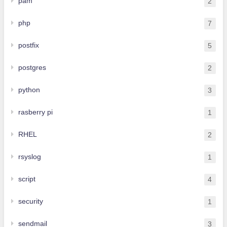
pam
2
php
7
postfix
5
postgres
2
python
3
rasberry pi
1
RHEL
2
rsyslog
1
script
4
security
1
sendmail
3