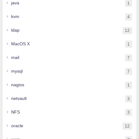
java
1
kvm
4
ldap
12
MacOS X
1
mail
7
mysql
7
nagios
1
netvault
3
NFS
3
oracle
12