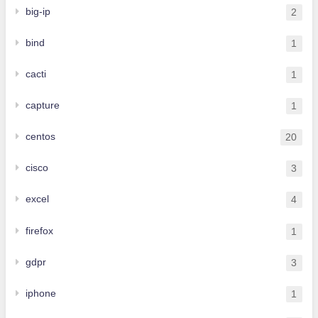
big-ip
2
bind
1
cacti
1
capture
1
centos
20
cisco
3
excel
4
firefox
1
gdpr
3
iphone
1