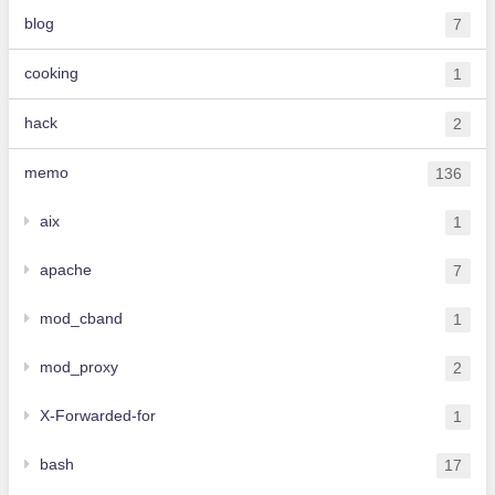
blog
7
cooking
1
hack
2
memo
136
aix
1
apache
7
mod_cband
1
mod_proxy
2
X-Forwarded-for
1
bash
17