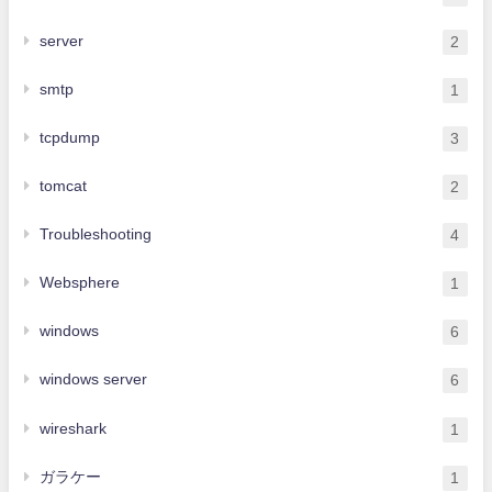
server
2
smtp
1
tcpdump
3
tomcat
2
Troubleshooting
4
Websphere
1
windows
6
windows server
6
wireshark
1
ガラケー
1